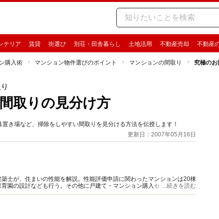
ンテリア
賃貸
街選び
別荘・田舎暮らし
土地活用
不動産売却
不動産
ン購入術
マンション物件選びのポイント
マンションの間取り
究極のお
取り
間取りの見分け方
具置き場など、掃除をしやすい間取りを見分ける方法を伝授します！
更新日：2007年05月16日
築士が、住まいの性能を解説。性能評価申請に関わったマンションは20棟
保育園の設計なども行う。その他に戸建て・マンション購入セミナー講師、
...続きを読む