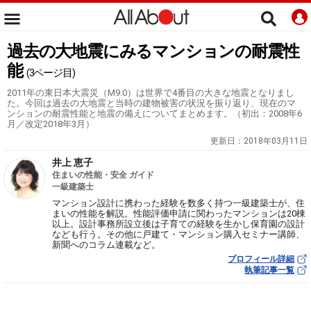
過去の大地震にみるマンションの耐震性
能
(3ページ目)
2011年の東日本大震災（M9.0）は世界で4番目の大きな地震となりまし
た。今回は過去の大地震と当時の建物被害の状況を振り返り、現在のマ
ンションの耐震性能と地震の備えについてまとめます。（初出：2008年6
月／改定2018年3月）
更新日：
2018年03月11日
井上 恵子
住まいの性能・安全 ガイド
一級建築士
マンション設計に携わった経験を数多く持つ一級建築士が、住
まいの性能を解説。性能評価申請に関わったマンションは20棟
以上。設計事務所設立後は子育ての経験を生かし保育園の設計
なども行う。その他に戸建て・マンション購入セミナー講師、
新聞へのコラム連載など。
プロフィール詳細
執筆記事一覧