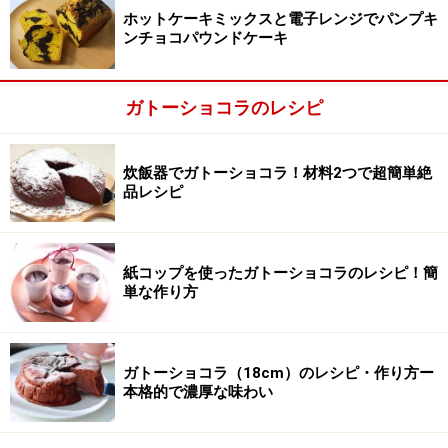
ターを薄く塗り、強力粉(分量外)をはたいておきます。
ホットケーキミックスと電子レンジでパンプキ
ンチョコパウンドケーキ
卵を卵白と卵黄に分けておきます。
ガトーショコラのレシピ
炊飯器でガトーショコラ！材料2つで超簡単絶
品レシピ
紙コップを使ったガトーショコラのレシピ！簡
単な作り方
ガトーショコラ（18cm）のレシピ・作り方ー
本格的で濃厚な味わい