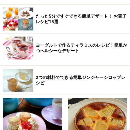
たった5分ですぐできる簡単デザート！ お菓子
レシピ15選
ヨーグルトで作るティラミスのレシピ！簡単か
つヘルシーなデザート
本格濃厚ガトーショコラ(18cm 円型 1台
分)
■
ガトー・ショコラ
2つの材料でできる簡単ジンジャーシロップレ
シピ
チョコレート
(製菓用ダーク)70g
生クリーム
100ml
薄力粉
30g
ココアパウダー
30g