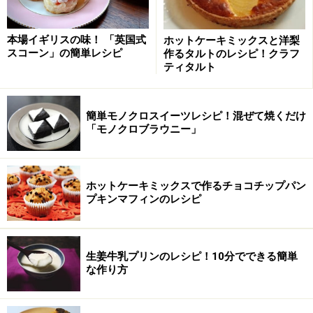
卵
4個
本場イギリスの味！ 「英国式
ホットケーキミックスと洋梨
スコーン」の簡単レシピ
作るタルトのレシピ！クラフ
グラニュー糖
100g (卵黄用30g 卵白用70g)
ティタルト
無塩バター
60g
簡単モノクロスイーツレシピ！混ぜて焼くだけ
■
「モノクロブラウニー」
本格濃厚ガトーショコラの作り方・手順
ホットケーキミックスで作るチョコチップパン
■
ガトーショコラの作り方
プキンマフィンのレシピ
下準備する
1
オーブンは200℃に温めておきます。薄力粉とココアは
生姜牛乳プリンのレシピ！10分でできる簡単
合わせてふるいます。
な作り方
ケーキ型に底にはオーブンペーパーを敷き、側面にはバ