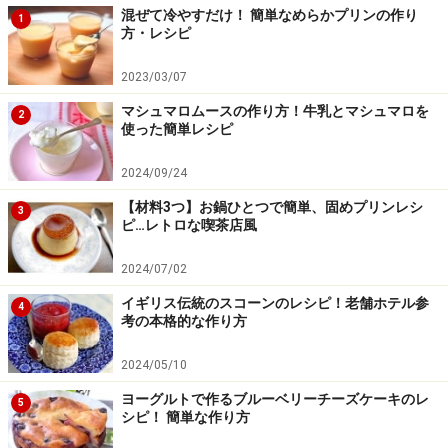
混ぜて冷やすだけ！ 簡単なめらかプリンの作り
す。
1
方・レシピ
2023/03/07
マシュマロムースの作り方！牛乳とマシュマロを
2
使った簡単レシピ
2024/09/24
【材料3つ】お鍋ひとつで簡単、固めプリンレシ
3
ピ…レトロな喫茶店風
2024/07/02
イギリス伝統のスコーンのレシピ！老舗ホテル参
4
考の本格的な作り方
2024/05/10
ヨーグルトで作るブルーベリーチーズケーキのレ
5
シピ！ 簡単な作り方