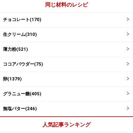
同じ材料のレシピ
チョコレート(170)
生クリーム(310)
薄力粉(521)
ココアパウダー(75)
チョコレート、生クリーム、バターを合わせて溶か
卵(1379)
3
し、加える
グラニュー糖(405)
耐熱性のガラスなどのボウルに、チョコレート、生クリ
ーム、バターを入れ、電子レンジ(600w)で1分30秒かけ
無塩バター(246)
て溶かします。
人気記事ランキング
手順2の卵黄に少しづつ加え、泡立て器でよく混ぜま