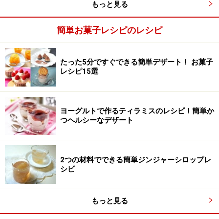
もっと見る
簡単お菓子レシピのレシピ
卵黄とグラニュー糖を混ぜ合わせる
2
たった5分ですぐできる簡単デザート！ お菓子
レシピ15選
卵黄とグラニュー糖をボウルに入れ、白っぽくもったり
としたクリーム状になるまで、泡立て器でよく混ぜま
す。
ヨーグルトで作るティラミスのレシピ！簡単か
つヘルシーなデザート
2つの材料でできる簡単ジンジャーシロップレ
シピ
もっと見る