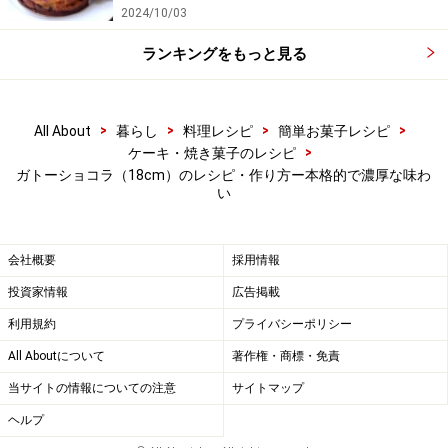
2024/10/03
ランキングをもっと見る
メレンゲを作る
4
ボウルに卵白を入れ、ばしゃばしゃした水っぽい感じに
なるまで、泡立て器またはハンドミキサーで卵白を溶き
>
>
>
>
All About
暮らし
料理レシピ
簡単お菓子レシピ
>
ケーキ・焼き菓子のレシピ
ほぐします。
ガトーショコラ（18cm）のレシピ・作り方ー本格的で濃厚な味わ
い
始めはハンドミキサーの目盛は中速で泡立て、全体が泡
会社概要
採用情報
立ってきたらグラニュー糖の半量を加え、さらに目盛を
投資家情報
広告掲載
高速に変えて泡立てます。
利用規約
プライバシーポリシー
泡のきめが細かくなってきたら残りのグラニュー糖を加
All Aboutについて
著作権・商標・免責
え、艶が出て角がしっかりと立つ状態まで、続けて中高
当サイトの情報についての注意
サイトマップ
速で泡立てます。
ヘルプ
卵白は冷えたものを使いましょう。泡立ってホイップ状