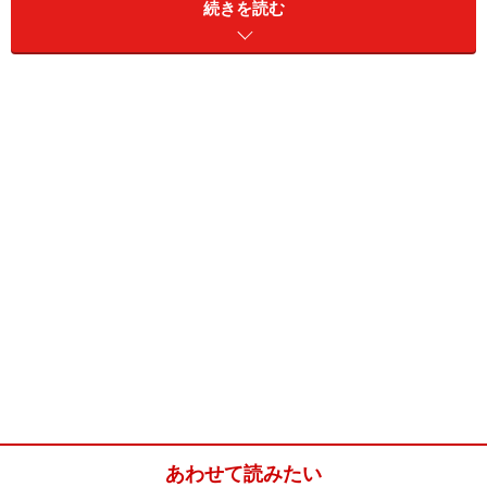
ガトーショコラとは、
フランス語でチョコレートケーキ
続きを読む
のこと。ガトーはケーキ、ショコラはチョコレートとい
う意味です。日本ではこのレシピのように、卵白を別立
てして作るタイプのチョコレートケーキを指すことが多
いようです。
焼きっぱなしとは思えない、チョコレートの奥深いデリ
ケートなおいしさが魅力のケーキ。焼きたてよりも
冷蔵
庫で冷やした次の日以降が、生地がギュっとしまり、チ
ョコレートの味がより際立って、おいしくなります
。
このレシピでは、18cmの型を使用しました。
あわせて読みたい