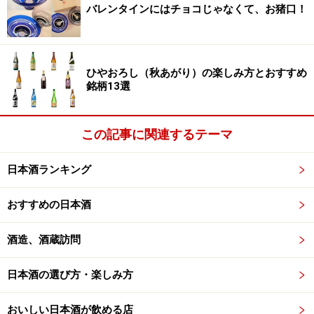
バレンタインにはチョコじゃなくて、お猪口！
ぐっと飲み応えある特別純米酒といえば青森の田酒。特
別純米酒＝田酒と答える日本酒ファンは多いだろう。名
前の通り「田んぼ」以外の生成物は使用しないと純米に
ひやおろし（秋あがり）の楽しみ方とおすすめ
銘柄13選
力を入れる人気蔵。
磨きの高い特別純米酒のせいかフルーティーな香り。時
この記事に関連するテーマ
間とともに炊き立てのご飯、つきたての餅のような純米
特有の香りが。しっかりとした骨格と芯を感じる味わい
日本酒ランキング
はまさに田酒の真骨頂。
醤油と出汁をきかせた魚介の煮物、味噌で漬け込んだ魚
おすすめの日本酒
の焼き物と。鍋を囲むときにも傍らに置きたい名品。プ
酒造、酒蔵訪問
レミア価格がつくことも。
日本酒の選び方・楽しみ方
＜DATA＞
1800ml 2,651円
おいしい日本酒が飲める店