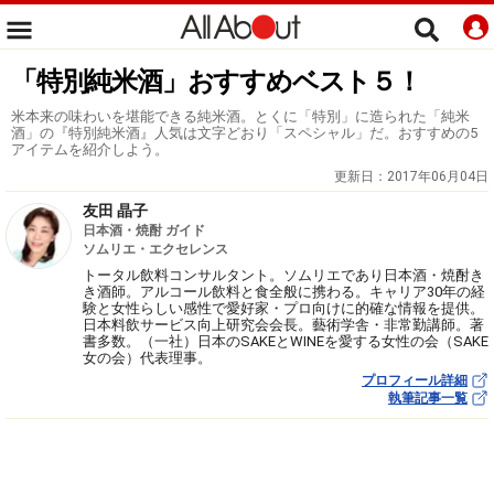
「特別純米酒」おすすめベスト５！
米本来の味わいを堪能できる純米酒。とくに「特別」に造られた「純米
酒」の『特別純米酒』人気は文字どおり「スペシャル」だ。おすすめの5
アイテムを紹介しよう。
更新日：
2017年06月04日
友田 晶子
日本酒・焼酎 ガイド
ソムリエ・エクセレンス
トータル飲料コンサルタント。ソムリエであり日本酒・焼酎き
き酒師。アルコール飲料と食全般に携わる。キャリア30年の経
験と女性らしい感性で愛好家・プロ向けに的確な情報を提供。
日本料飲サービス向上研究会会長。藝術学舎・非常勤講師。著
書多数。（一社）日本のSAKEとWINEを愛する女性の会（SAKE
女の会）代表理事。
プロフィール詳細
執筆記事一覧