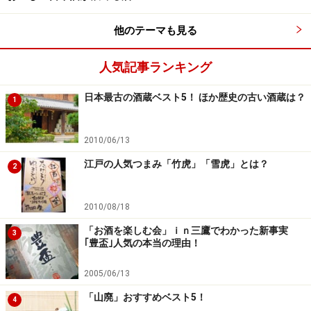
アルコール度 15.6%
日本酒度 ＋3
他のテーマも見る
華吹雪 55%精米
人気記事ランキング
■
株式会社西田酒造店
日本最古の酒蔵ベスト5！ ほか歴史の古い酒蔵は？
1
住所：青森県青森市大字油川字大浜４６
電話：017-788-0007
2010/06/13
江戸の人気つまみ「竹虎」「雪虎」とは？
2
3位：棚田米仕込み 特別純米酒 山古志
2010/08/18
「お酒を楽しむ会」ｉｎ三鷹でわかった新事実
3
｢豊盃｣人気の本当の理由！
2005/06/13
淡麗辛口のイメージが強い新潟酒だが、特別純米酒のメ
「山廃」おすすめベスト5！
ッカでもある。さすがに米どころ。中越地震で壊滅的な
4