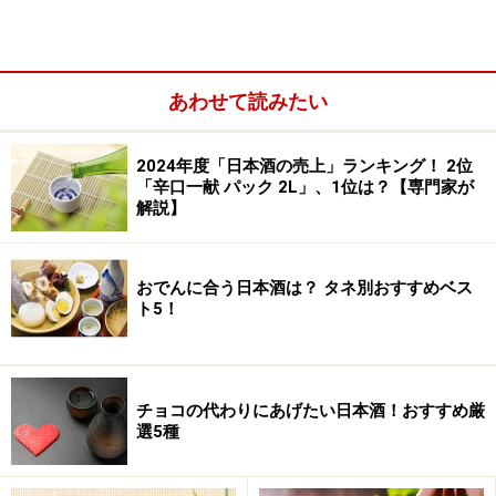
山形高畠「まほろばの酒蔵・米鶴」は元禄年間の創業。
上杉藩の御用蔵でもあった。雪国らしい酒造りと高い技
術で安定した人気を誇る蔵。
あわせて読みたい
「かっぱ」は海外でも人気の同社代表銘柄の一つで、な
にしろ日本酒度＋10の超辛口。完全熟成醪（もろみ）で
2024年度「日本酒の売上」ランキング！ 2位
ドライ感と旨味を品よく表現している。アフターのすき
「辛口一献 パック 2L」、1位は？【専門家が
っとしたキレ味とまろみが同居するバランスが、辛口愛
解説】
好家以外にもファンを持つ大きな魅力だ。
おでんに合う日本酒は？ タネ別おすすめベス
超辛口と表示されるが、いやな刺激はなくともかくマイ
ト5！
ルド。地元米にもこだわりを持つ。料理のジャンルは問
わないが、友田好みは焼き鳥と。
チョコの代わりにあげたい日本酒！おすすめ厳
関連記事：
山形、米鶴『盗み吟醸』
選5種
＜DATA＞