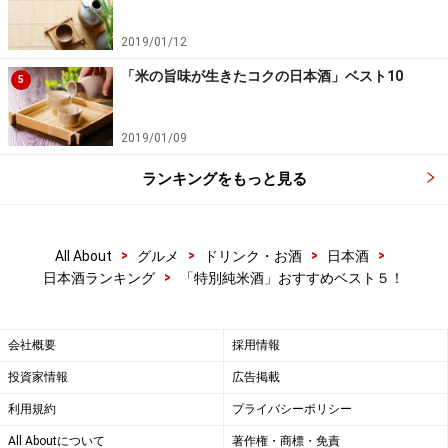
被害を受けた新潟、山古志の棚田。同地区のお福酒造が
復興を誓いこの特別純米酒を醸した。機械が使えない棚
2019/01/12
田の米は昼夜の寒暖差があることと鮮やかな錦鯉を育成
「米の旨味が生きたコクの日本酒」ベスト10
5
する清冽な水のおかげで極上のものとなる。
2019/01/09
新潟酒らしい淡麗でみずみずしい味わいながら、米の旨
味が生き、柔らかいバランスとなめらかで長い後味が印
ランキングをもっと見る
象的。日本酒度＋5ながら、炊き立てのご飯のような自
然な甘さが感じられ、日本人のDNAを喜ばせてくれる。
>
>
>
>
All About
グルメ
ドリンク・お酒
日本酒
面白いことに、ご飯のおかずに合うような、鮭の塩焼
>
日本酒ランキング
「特別純米酒」おすすめベスト５！
き、タラコ、梅干、漬物、干物などがしっくりくる。
＜DATA＞
会社概要
採用情報
1800ml 2,655円
投資家情報
広告掲載
720ml 1,365円
利用規約
プライバシーポリシー
アルコール度 15%
All Aboutについて
著作権・商標・免責