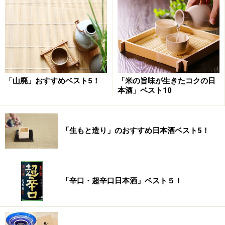
1800ml 2,000円
720ml 1,000円
アルコール度 15%
日本酒度 ＋10
出羽の里 60%精米
「山廃」おすすめベスト5！
「米の旨味が生きたコクの日
■
米鶴酒造株式会社
本酒」ベスト10
住所：山形県東置賜郡高畠町二井宿1076
電話：0238-52-1130
「生もと造り」のおすすめ日本酒ベスト5！
4位：特別純米酒 田酒
「辛口・超辛口日本酒」ベスト５！