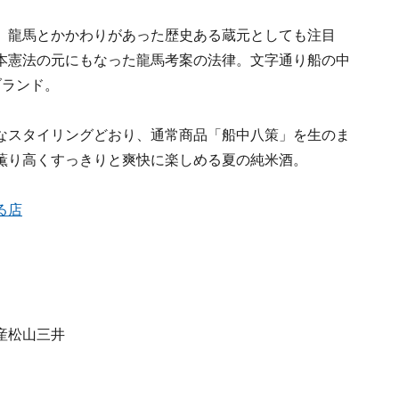
。龍馬とかかわりがあった歴史ある蔵元としても注目
本憲法の元にもなった龍馬考案の法律。文字通り船の中
ブランド。
なスタイリングどおり、通常商品「船中八策」を生のま
薫り高くすっきりと爽快に楽しめる夏の純米酒。
る店
産松山三井