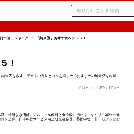
日本酒ランキング
「純米酒」おすすめベスト５！
５！
の純米酒をさす。米本来の旨味とコクを楽しめるおすすめの純米酒を厳選
更新日：2010年05月15日
酒・焼酎きき酒師。アルコール飲料と食全般に携わる。キャリア30年の経
情報を提供。日本料飲サービス向上研究会会長。藝術学舎・非常勤講師。著
...続きを読む
性の会（SAKE女の会）代表理事。