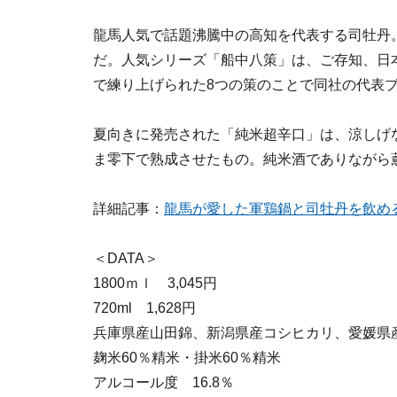
龍馬人気で話題沸騰中の高知を代表する司牡丹
だ。人気シリーズ「船中八策」は、ご存知、日
で練り上げられた8つの策のことで同社の代表
夏向きに発売された「純米超辛口」は、涼しげ
ま零下で熟成させたもの。純米酒でありながら
詳細記事：
龍馬が愛した軍鶏鍋と司牡丹を飲め
＜DATA＞
1800ｍｌ 3,045円
720ml 1,628円
兵庫県産山田錦、新潟県産コシヒカリ、愛媛県
麹米60％精米・掛米60％精米
アルコール度 16.8％