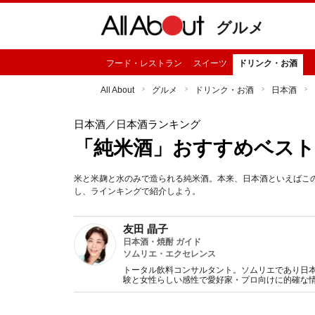
グルメ
フード・レストラン
スイーツ
ドリンク・お酒
All About
グルメ
ドリンク・お酒
日本酒
日本酒
／日本酒ランキング
「純米酒」おすすめベスト
米と米麹と水のみで造られる純米酒。本来、日本酒といえばこ
し、ラインキングで紹介しよう。
友田 晶子
日本酒・焼酎 ガイド
ソムリエ・エクセレンス
トータル飲料コンサルタント。ソムリエであり日本
験と女性らしい感性で愛好家・プロ向けに的確な
書多数。（一社）日本のSAKEとWINEを愛する女