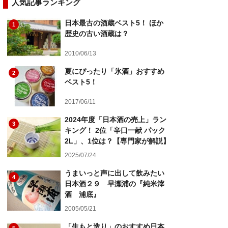
人気記事ランキング
日本最古の酒蔵ベスト5！ ほか
1
歴史の古い酒蔵は？
2010/06/13
夏にぴったり「氷酒」おすすめ
2
ベスト5！
2017/06/11
2024年度「日本酒の売上」ラン
3
キング！ 2位「辛口一献 パック
2L」、1位は？【専門家が解説】
2025/07/24
うまいっと声に出して飲みたい
4
日本酒２９ 早瀬浦の『純米滓
酒 浦底』
2005/05/21
「生もと造り」のおすすめ日本