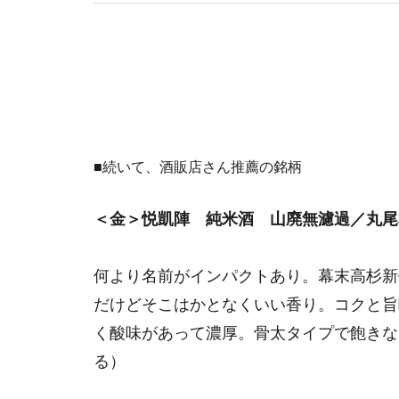
書多数。（一社）日本のSAKEとWINEを愛する女
■続いて、酒販店さん推薦の銘柄
＜金＞悦凱陣 純米酒 山廃無濾過／丸尾本
何より名前がインパクトあり。幕末高杉新
だけどそこはかとなくいい香り。コクと旨
く酸味があって濃厚。骨太タイプで飽きな
る）