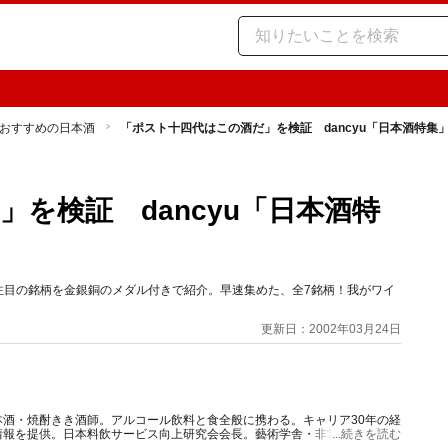
おすすめの日本酒
「ポスト十四代はこの酒だ」を検証 dancyu「日本酒特集
を検証 dancyu「日本酒特
が注目の銘柄を金銀銅のメダル付きで紹介。早速集めた、全7銘柄！我がワイ
更新日：2002年03月24日
酒・焼酎きき酒師。アルコール飲料と食全般に携わる。キャリア30年の経
情報を提供。日本料飲サービス向上研究会会長。藝術学舎・非常勤講師。著
...続きを読む