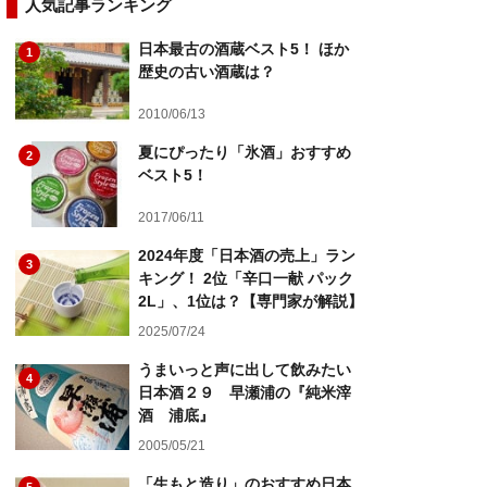
人気記事ランキング
日本最古の酒蔵ベスト5！ ほか
1
歴史の古い酒蔵は？
2010/06/13
夏にぴったり「氷酒」おすすめ
2
ベスト5！
2017/06/11
2024年度「日本酒の売上」ラン
3
キング！ 2位「辛口一献 パック
2L」、1位は？【専門家が解説】
2025/07/24
うまいっと声に出して飲みたい
4
日本酒２９ 早瀬浦の『純米滓
酒 浦底』
2005/05/21
「生もと造り」のおすすめ日本