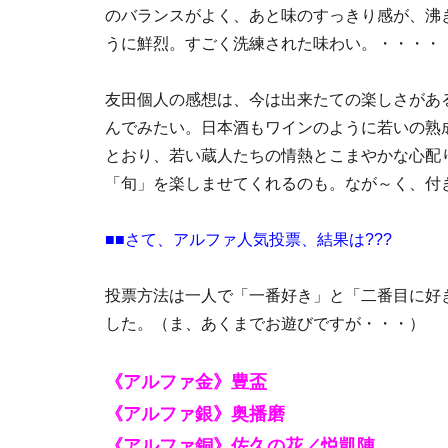
のバランスがよく、あと味のすっきり感が、沸
うに鮮烈。すごく洗練された味わい。・・・・
友田個人の感想は、今は出来たての楽しさがあ
んでみたい。日本酒もワインのように若いの熟成
とおり、若い蔵人たちの情熱とこまやかな心配
「旬」を楽しませてくれるのも。なが～く、付
■■さて、アルファ人気投票、結果は???
投票方法は一人で「一番好き」と「二番目に好
した。（ま、あくまでお遊びですが・・・）
《アルファ金》豊盃
《アルファ銀》奥播磨
《アルファ銅》佐久の花／悦凱陣