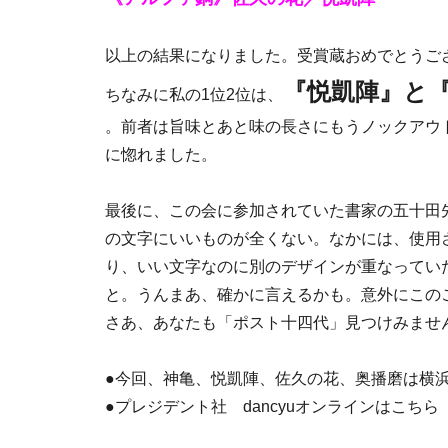
以上の結果になりました。受賞蔵おめでとうご
『悦凱陣』と
ちなみに私の1位2位は、
。前者は旨味とあと味の長さにもうノックアウ
に惚れました。
最後に、この会に参加されていた書家の五十田
の文字にいいものが全くない。なかには、使用
り、いい文字なのに別のデザインが重なってい
と。うんまあ、確かに言えるかも。意外にこの
さあ、あなたも「ポスト十四代」見つけみません
●今回、神亀、悦凱陣、佐久の花、奥播磨は横
●プレジデント社
dancyuオンラインはこちら