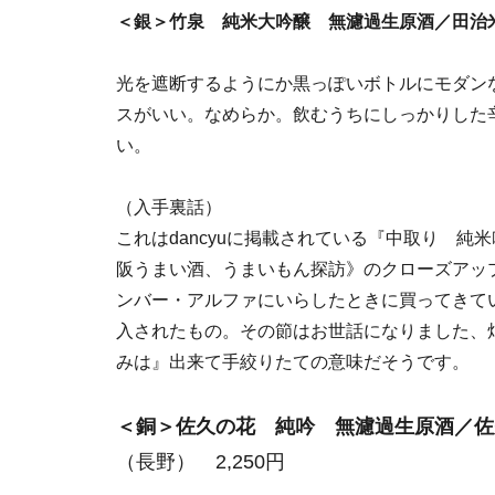
＜銀＞竹泉 純米大吟醸 無濾過生原酒／田治米（
光を遮断するようにか黒っぽいボトルにモダン
スがいい。なめらか。飲むうちにしっかりした
い。
（入手裏話）
これはdancyuに掲載されている『中取り 
阪うまい酒、うまいもん探訪》のクローズアッ
ンバー・アルファにいらしたときに買ってきて
入されたもの。その節はお世話になりました、
みは』出来て手絞りたての意味だそうです。
＜銅＞佐久の花 純吟 無濾過生原酒／
佐
（長野） 2,250円