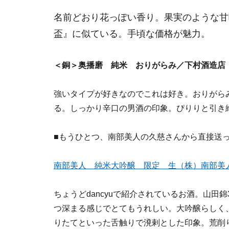
名前どおり花っぽい香り。果実のような甘
盃』に似ている。手頃な価格が魅力。
＜銅＞奥播磨 純米 おりがらみ／下村酒造店 （
強いタイプが好きなのでこれは好き。おりがら
る。しっかり辛口の男酒の印象。ぴりりと引き
■もうひとつ、南部美人の久慈さんから直接送
南部美人 純米大吟醸 限定 生（株）南部美
ちょうどdancyuで紹介されているお酒。山田
つ深まる感じでとてもうれしい。大吟醸らしく
りたてといった舌触りで溌剌とした印象。荒削