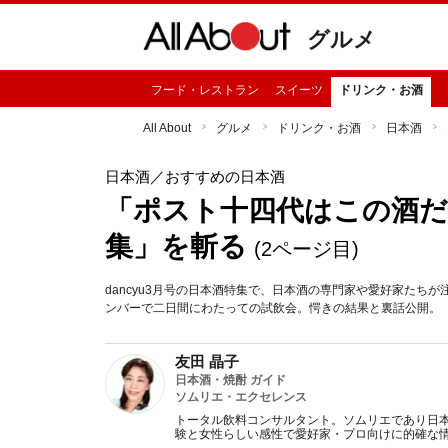
グルメ
フード・レストラン
スイーツ
ドリンク・お酒
All About
グルメ
ドリンク・お酒
日本酒
日本酒
／おすすめの日本酒
「ポスト十四代はこの酒だ」
集」を斬る
(2ページ目)
dancyu3月号の日本酒特集で、日本酒の専門家や愛好家たち
ンバーで二日間にわたっての試飲会。愕きの結果と裏話公開。
友田 晶子
日本酒・焼酎 ガイド
ソムリエ・エクセレンス
トータル飲料コンサルタント。ソムリエであり日本
験と女性らしい感性で愛好家・プロ向けに的確な