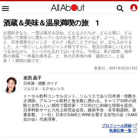
酒蔵＆美味＆温泉満喫の旅 1
お酒好きなら、一度は蔵元を訪ね、どんな人たちが、どんな風に、どん
な想いで酒造りに携わっているのかを見てみたいはず。よーし、任せろ
と、日本酒界のジャンヌ・ダルク（私のことですね）が、立ち上がりま
した。人一倍くいしん坊のジャンヌ様ですから、地元の美味しいものを
つまみながら、というのも忘れてはいません。今回は、私の故郷、福井
県の酒蔵「一本義久保本店」と、冬の日本海の幸「越前カニ」と温
泉！！満喫の旅です。
更新日：
2001年03月10日
友田 晶子
日本酒・焼酎 ガイド
ソムリエ・エクセレンス
トータル飲料コンサルタント。ソムリエであり日本酒・焼酎き
き酒師。アルコール飲料と食全般に携わる。キャリア30年の経
験と女性らしい感性で愛好家・プロ向けに的確な情報を提供。
日本料飲サービス向上研究会会長。藝術学舎・非常勤講師。著
書多数。（一社）日本のSAKEとWINEを愛する女性の会（SAKE
女の会）代表理事。
プロフィール詳細
執筆記事一覧