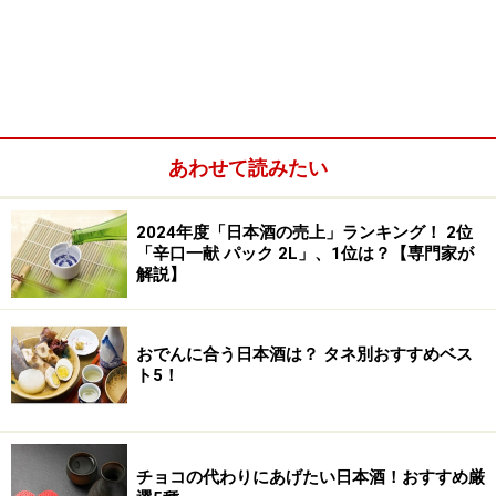
よろしければ、宴会、やりましょう！
宴会部長、ジャンヌ・ダルク。・・・テヘヘ。
※記事内容は執筆時点のものです。最新の内容をご確認くださ
い。
※メニューや料金などのデータは、取材時または記事公開時点で
の内容です。
あわせて読みたい
【編集部おすすめの購入サイト】
2024年度「日本酒の売上」ランキング！ 2位
「辛口一献 パック 2L」、1位は？【専門家が
解説】
Amazonで人気の日本酒をチェック！
楽天市場で人気の日本酒をチェック！
おでんに合う日本酒は？ タネ別おすすめベス
ト5！
チョコの代わりにあげたい日本酒！おすすめ厳