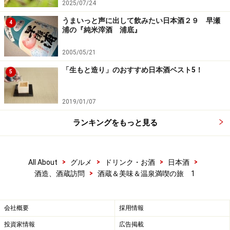
2025/07/24
うまいっと声に出して飲みたい日本酒２９ 早瀬
4
浦の『純米滓酒 浦底』
2005/05/21
「生もと造り」のおすすめ日本酒ベスト5！
5
2019/01/07
ランキングをもっと見る
>
>
>
>
All About
グルメ
ドリンク・お酒
日本酒
>
酒造、酒蔵訪問
酒蔵＆美味＆温泉満喫の旅 1
会社概要
採用情報
投資家情報
広告掲載