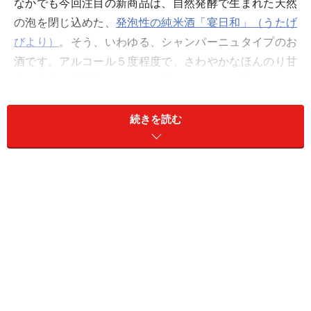
なかでも今回注目の新商品は、自然発酵で生まれた天然
の泡を閉じ込めた、
発泡性の純米酒「宴日和」（うたげ
びより）
。そう、いわゆる、シャンパーニュタイプのお
酒です。アルコール５度程度で、さわやかなほんのり甘
口。福井の雪景色のように、淡い白のにごり酒というの
も美しい。発泡性の日本酒人気の昨今、絶対おすすめの
一品です。
続きを読む
おおーっと、忘れてならないのが、もうひとつの主役、
「越前カニ」。夜は、北陸温泉郷のひとつ、芦原温泉に
て、盛りだくさんのカニや魚介を目の前に、久保社長を
交えて、飲めや歌えの大宴会。これぞニッポンの正しい
宴会の姿でござーい。
・・・・・こんなツアーですが、次の企画、あがった
ら、皆さんもお誘いします。