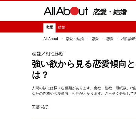
恋愛・結婚
恋愛
結婚
All About
恋愛・結婚
恋愛
恋愛
相性診断
恋愛
／相性診断
強い欲から見る恋愛傾向と
は？
人間の欲には様々な種類があります。食欲、性欲、睡眠欲、物
なたの性格や恋愛傾向、相性がわかります。さっそく分析して
工藤 祐子