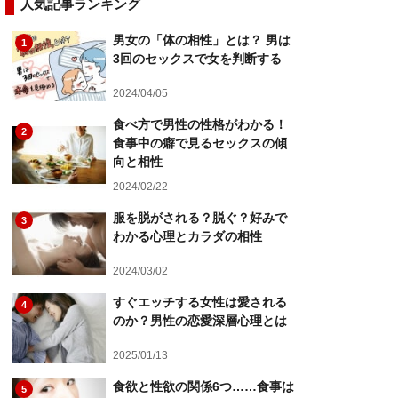
人気記事ランキング
男女の「体の相性」とは？ 男は
1
3回のセックスで女を判断する
2024/04/05
食べ方で男性の性格がわかる！
2
食事中の癖で見るセックスの傾
向と相性
2024/02/22
服を脱がされる？脱ぐ？好みで
3
わかる心理とカラダの相性
2024/03/02
すぐエッチする女性は愛される
4
のか？男性の恋愛深層心理とは
2025/01/13
食欲と性欲の関係6つ……食事は
5