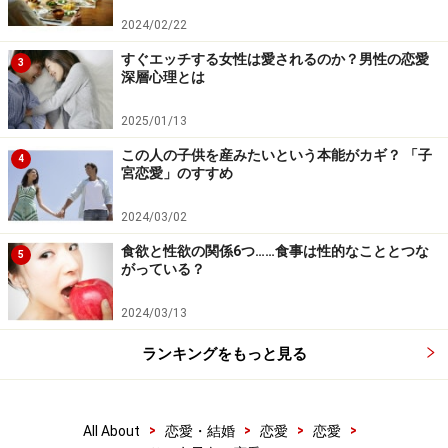
2024/02/22
すぐエッチする女性は愛されるのか？男性の恋愛
3
深層心理とは
2025/01/13
この人の子供を産みたいという本能がカギ？ 「子
4
宮恋愛」のすすめ
2024/03/02
食欲と性欲の関係6つ……食事は性的なこととつな
5
がっている？
2024/03/13
ランキングをもっと見る
>
>
>
>
All About
恋愛・結婚
恋愛
恋愛