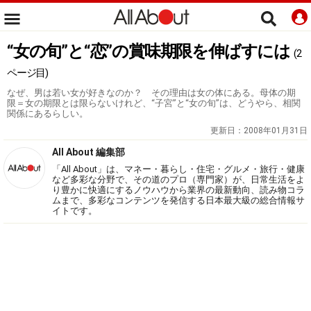
“女の旬”と“恋”の賞味期限を伸ばすには
(2
ページ目)
なぜ、男は若い女が好きなのか？ その理由は女の体にある。母体の期
限＝女の期限とは限らないけれど、“子宮”と“女の旬”は、どうやら、相関
関係にあるらしい。
更新日：
2008年01月31日
All About 編集部
「All About」は、マネー・暮らし・住宅・グルメ・旅行・健康
など多彩な分野で、その道のプロ（専門家）が、日常生活をよ
り豊かに快適にするノウハウから業界の最新動向、読み物コラ
ムまで、多彩なコンテンツを発信する日本最大級の総合情報サ
イトです。