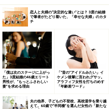
恋人と夫婦の“決定的な違い”とは？ 3度の結婚
で筆者がたどり着いた、「幸せな夫婦」のカタ
チ
「僕は次のステージに上がっ
「“昔の”アイドルみたい」イ
た」3度結婚の46歳エリート
ケメン後輩に言われグサッ。
男性が、“もっとふさわしい
アラフィフ女性を打ちのめす
妻”を求める理由
「年齢差ワード」
夫の他界、子どもの不登校、高校退学を乗り越
えて。60歳で“半同棲”を選んだ女性の「新たな