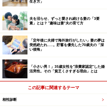
生き方」
夫を沼らせ、ずっと愛され続ける妻の「3要
素」とは？ “趣味は妻”夫の育て方
「定年後に夫婦で海外旅行がしたい」妻の夢は
突然絶たれ……。貯蓄を優先した70歳夫の「深
い後悔」
「小さい男！」35歳女性を“浪費家認定”した婚
活男性。その「貧乏くさすぎる理由」とは
この記事に関連するテーマ
相性診断