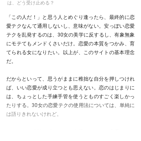
は、どう受け止める？
「この人だ！」と思う人とめぐり逢ったら、最終的に恋
愛テクなんて通用しないし、意味がない。安っぽい恋愛
テクを乱発するのは、30女の美学に反するし、有象無象
にモテてもメンドくさいだけ。恋愛の本質をつかみ、育
てられる女になりたい。以上が、このサイトの基本理念
だ。
だからといって、思うがままに稚拙な自分を押しつけれ
ば、いい恋愛が成り立つとも思えない。恋のはじまりに
は、ちょっとした手練手管を使うとものすごく楽しかっ
たりする。30女の恋愛テクの使用法については、単純に
は語りきれないけれど。
それなりに経験を積んできた女子にとって、恋愛テクの
効用は確実にある。その１つは、男子をよろこばせるこ