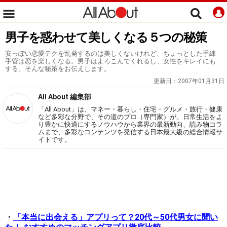
男子を惑わせて美しくなる５つの秘策
安っぽい恋愛テクを乱発するのは美しくないけれど、ちょっとした手練
手管は恋を楽しくなる。男子はよろこんでくれるし、女性をキレイにも
する。そんな秘策をお伝えします。
更新日：
2007年01月31日
All About 編集部
「All About」は、マネー・暮らし・住宅・グルメ・旅行・健康
など多彩な分野で、その道のプロ（専門家）が、日常生活をよ
り豊かに快適にするノウハウから業界の最新動向、読み物コラ
ムまで、多彩なコンテンツを発信する日本最大級の総合情報サ
イトです。
・
「本当に出会える」アプリって？20代～50代男女に聞い