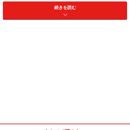
と。それによって、自分も楽しむことにある。
続きを読む
たとえば、超初歩的な恋愛テクである「相手の目をジッ
と見つめる」。今さら挙げるまでもなく、女子は自然に
やっていることだ。
ある時、お気に入りの男子としゃべっていて、ふと沈黙
が訪れた時に、特に意味もなくじーっと目を見つめてた
ら、明らかに「な、なに？」という感じで彼がドギマギ
していたことがある。仕事はデキて大人なのに、ちょっ
とシャイな男子に弱い私は、「可愛い！」とトキめいて
しまった。
男は単純で妄想力の強い生き物だ。
そこを刺激してあげ
ると、男の子はよろこんでくれるし、自分もトキめく。
そして、女はトキめくと本当にキレイになれる。刺激上
手は恋上手への道、もれなく色気のある女への道でもあ