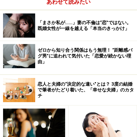
あわせて読みたい
ると思う。
「まさか私が……」妻の不倫は“恋”ではない。
そこで、シンプルにして、男心を刺激する５つの秘策。
既婚女性が一線を越える「本当のきっかけ」
さまざまな人の話や経験による実感から厳選してピック
アップしてみたいと思う。
ゼロから知り合う関係はもう無理！ “距離感バ
グ男”に追われて気付いた「恋愛が続かない理
それは
次のページで
でお伝えします。
由」
※記事内容は執筆時点のものです。最新の内容をご確認くださ
い。
恋人と夫婦の“決定的な違い”とは？ 3度の結婚
で筆者がたどり着いた、「幸せな夫婦」のカタ
チ
次のページへ
1
/
3