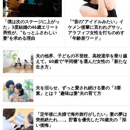
「僕は次のステージに上がっ
「“昔の”アイドルみたい」イ
た」3度結婚の46歳エリート
ケメン後輩に言われグサッ。
男性が、“もっとふさわしい
アラフィフ女性を打ちのめす
妻”を求める理由
「年齢差ワード」
夫の他界、子どもの不登校、高校退学を乗り越
えて。60歳で“半同棲”を選んだ女性の「新たな
生き方」
夫を沼らせ、ずっと愛され続ける妻の「3要
素」とは？ “趣味は妻”夫の育て方
「定年後に夫婦で海外旅行がしたい」妻の夢は
突然絶たれ……。貯蓄を優先した70歳夫の「深
い後悔」