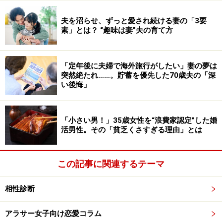
夫を沼らせ、ずっと愛され続ける妻の「3要
素」とは？ “趣味は妻”夫の育て方
「定年後に夫婦で海外旅行がしたい」妻の夢は
突然絶たれ……。貯蓄を優先した70歳夫の「深
い後悔」
「小さい男！」35歳女性を“浪費家認定”した婚
活男性。その「貧乏くさすぎる理由」とは
この記事に関連するテーマ
相性診断
アラサー女子向け恋愛コラム