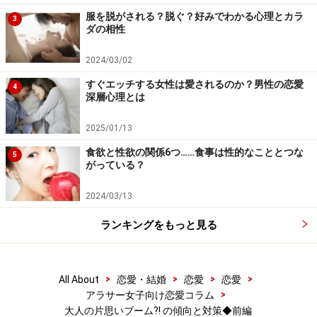
服を脱がされる？脱ぐ？好みでわかる心理とカラ
3
ダの相性
2024/03/02
すぐエッチする女性は愛されるのか？男性の恋愛
4
深層心理とは
2025/01/13
食欲と性欲の関係6つ……食事は性的なこととつな
5
がっている？
2024/03/13
ランキングをもっと見る
>
>
>
>
All About
恋愛・結婚
恋愛
恋愛
>
アラサー女子向け恋愛コラム
大人の片思いブーム?! の傾向と対策◆前編