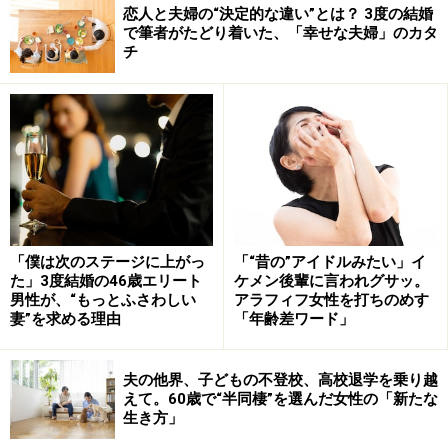
恋人と夫婦の“決定的な違い”とは？ 3度の結婚
で筆者がたどり着いた、「幸せな夫婦」のカタ
チ
「僕は次のステージに上がっ
「“昔の”アイドルみたい」イ
た」3度結婚の46歳エリート
ケメン後輩に言われグサッ。
男性が、“もっとふさわしい
アラフィフ女性を打ちのめす
妻”を求める理由
「年齢差ワード」
夫の他界、子どもの不登校、高校退学を乗り越
えて。60歳で“半同棲”を選んだ女性の「新たな
生き方」