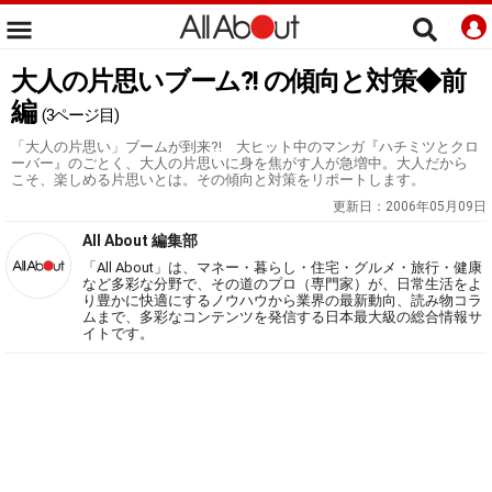
大人の片思いブーム?! の傾向と対策◆前
編
(3ページ目)
「大人の片思い」ブームが到来?! 大ヒット中のマンガ『ハチミツとクロ
ーバー』のごとく、大人の片思いに身を焦がす人が急増中。大人だから
こそ、楽しめる片思いとは。その傾向と対策をリポートします。
更新日：
2006年05月09日
All About 編集部
「All About」は、マネー・暮らし・住宅・グルメ・旅行・健康
など多彩な分野で、その道のプロ（専門家）が、日常生活をよ
り豊かに快適にするノウハウから業界の最新動向、読み物コラ
ムまで、多彩なコンテンツを発信する日本最大級の総合情報サ
イトです。