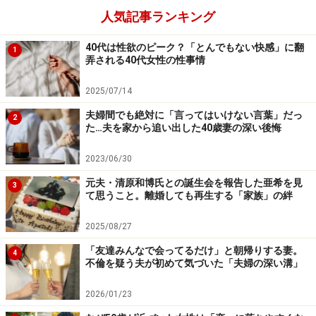
「やり直しませんよ、もちろん」
人気記事ランキング
彼との間では今後も金銭感覚の問題は必ず出てくると考
40代は性欲のピーク？「とんでもない快感」に翻
1
え、ナオコさんは丁寧に断ったという。
弄される40代女性の性事情
2025/07/14
「推し活」はムダ？
夫婦間でも絶対に「言ってはいけない言葉」だっ
2
付き合って2年、賃貸マンションの更新時に同い年の彼
た…夫を家から追い出した40歳妻の深い後悔
と一緒に住むようになって半年たつマリエさん（33
2023/06/30
歳）。
元夫・清原和博氏との誕生会を報告した亜希を見
3
「特に結婚を考えているわけではないですが、お互いに
て思うこと。離婚しても再生する「家族」の絆
好きだし、一緒にいても自由でいられるから私はこの生
2025/08/27
活が好きだったんです。でも最近、なんだか彼が変わっ
「友達みんなで会ってるだけ」と朝帰りする妻。
てきて……。彼に言わせると私が変わったらしいんですけ
4
不倫を疑う夫が初めて気づいた「夫婦の深い溝」
ど」
2026/01/23
というのもマリエさん、友人の影響で突然、プロ野球フ