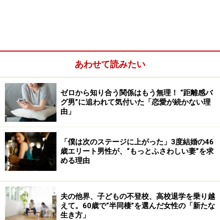
あわせて読みたい
さらに尋ねてみたところ、「見ているとあなたは浪費家
ゼロから知り合う関係はもう無理！ “距離感バ
グ男”に追われて気付いた「恋愛が続かない理
だから」と言われたのだそう。どういうところが浪費家
由」
だと思ったのかというと、「コーヒーでも飲もうか」と
彼が言うと、ナオコさんはすぐにカフェを探そうとし
「僕は次のステージに上がった」3度結婚の46
た。だが彼は、缶コーヒーを買って公園で飲みながらお
歳エリート男性が、“もっとふさわしい妻”を求
しゃべりしようと思っていたという。
める理由
「彼が、『給料が入ったから何か食べに行こう』と誘っ
てくれたことがあったんです。ちょうど土用の丑の日だ
夫の他界、子どもの不登校、高校退学を乗り越
えて。60歳で“半同棲”を選んだ女性の「新たな
ったから、『鰻でもいっちゃう？』と言ったんですが、
生き方」