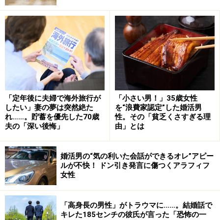
彼はそれが嫌だったみたい。鰻といっても安いのだって
あるし、別に高級店に連れていけと言ったわけでもな
い。でも鰻イコール浪費家だったんでしょうか」
ナオコさんだって裕福なわけではない。ワンルームのマ
ンションに暮らして、節約するところはしているつもり
だった。洋服だって最近はリユースの店ばかり利用して
いる。それでもときにはちょっとしたぜいたくをしたい
「定年後に夫婦で海外旅行が
「小さい男！」35歳女性
し、彼とのデートは楽しみたかった。
したい」妻の夢は突然絶た
を“浪費家認定”した婚活男
れ……。貯蓄を優先した70歳
性。その「貧乏くさすぎる理
夫の「深い後悔」
由」とは
貧乏はいいけど貧乏くさいのは嫌
「その後も彼からはぽろぽろと私への不満が出てきまし
婚活男の“気の利いた会話ができるオレ”アピー
ルが不快！ ドン引き発言に傷つくアラフィフ
た。定食屋さんに入ったとき、自分より高いものを頼ん
女性
だとか、ブラックコーヒーでいいのにカフェオレを頼ん
だとか。なんだか聞いているうちに、すっごく貧乏くさ
「高身長の男性」がトラウマに……。結婚話で
いなと思っちゃって。貧乏なのはいいけど、貧乏くさい
キレた185センチの彼氏が言った「恐怖の一