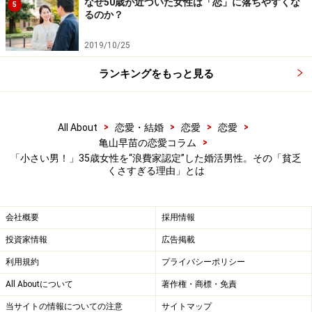
なぜ50歳が近づいた女性は「恋」に落ちやすくな
ァンになってしまったのだ。とある選手を好きになり、
5
るのか？
今シーズンはせっせと球場に通っている。
2019/10/25
「私、仕事以外にまったく趣味も好きなこともなかった
ランキングをもっと見る
んです。でも今は野球があって幸せで。友人を通してフ
ァンの方たちとも顔なじみになって、皆さんいい方で。
会社勤めをしていると知り合えない人たちとも話せて楽
>
>
>
>
All About
恋愛・結婚
恋愛
恋愛
しいんです」
>
亀山早苗の恋愛コラム
「小さい男！」35歳女性を“浪費家認定”した婚活男性。その「貧乏
グッズを買ったり、帰宅後もスポーツニュースにかじり
くさすぎる理由」とは
ついたりと、マリエさんの生活は一変した。
「彼にも時々話していたんですが、彼はもともとスポー
会社概要
採用情報
ツにまったく興味がない。私自身もそういうタイプだっ
投資家情報
広告掲載
たけど変わったのだから、彼にも興味をもってもらえた
利用規約
プライバシーポリシー
らいいなと思っていましたが、ダメだった。それどころ
All Aboutについて
著作権・商標・免責
か『そういうグッズって何の役に立つの？』『ムダの最
当サイトの情報についての注意
サイトマップ
たるものだな』と嫌みを言うようになった。好きなこと