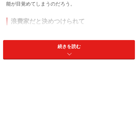
能が目覚めてしまうのだろう。
浪費家だと決めつけられて
婚活をしている35歳のナオコさん。1年ほど前からマッ
チングアプリを使い、相手を見つけようとせっせと頑張
続きを読む
っている。
「なかなか合うなと思う人がいなかったんだけど、やっ
とすてきな人が見つかって。でもデートを重ねて半年く
らいしたころ、急にフラれてしまった。理由を聞いた
ら、『オレ、けっこう倹約家だから』って。意味が分か
りませんでした」