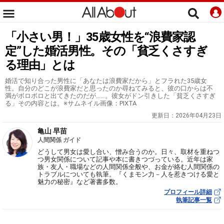
「小さい男！」35歳女性を“浪費家認
定”した婚活男性。その「貧乏くさすぎ
る理由」とは
婚活で知り合った男性に「あなたは浪費家だから」とフラれた35歳女
性。自分のどこが浪費家だと思ったのか尋ねてみると、彼の口からは不
満がボロボロと出てきたのだが……。彼女がドン引きした「貧乏くさすぎ
る」その内容とは。※サムネイル画像：PIXTA
更新日：
2026年04月23日
亀山 早苗
人間関係 ガイド
どうして男女は愛し合い、憎み合うのか。日々、取材を重ねつ
つ男女関係について記事や本に書きつづっている。近年は家
族・友人・職場などの人間関係全般や、お金が絡む人間関係の
トラブルについても執筆。『くまモン力－人を惹きつける愛と
魅力の秘密』など著書多数。
プロフィール詳細
執筆記事一覧