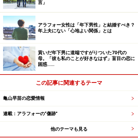
のは嫌なんですよ」
言」
ナオコさんはそう言って笑った。自分より高い定食を頼
んだだけで浪費家だと言われたらたまらない。そもそも
アラフォー女性は「年下男性」と結婚すべき？
年上夫にない「心地よい関係」とは
費用は割り勘なのだそう。それでいて少しでも高いもの
を頼んだからと不快になるのは、むしろモラハラに近い
と彼女は言う。
貢いだ年下男に道端ですがりついた70代の
母。「彼も私のことが好きなはず」盲目の恋に
「お金の使い道ってメリハリが重要だと思うんですよ。
困惑……
ふだん私は自炊だしランチも弁当持参。基本的に割り勘
のデートで、あれこれ文句を言われる筋合いはないです
この記事に関連するテーマ
よね」
亀山早苗の恋愛情報
フラれて上等だと開き直っていたら、つい先日、彼から
やり直したいと連絡があったとか。どうやら他の女性と
連載：アラフォーの“傷跡”
デートをするようになって、ナオコさんが堅実に生きて
いることが分かったようだ。
他のテーマも見る