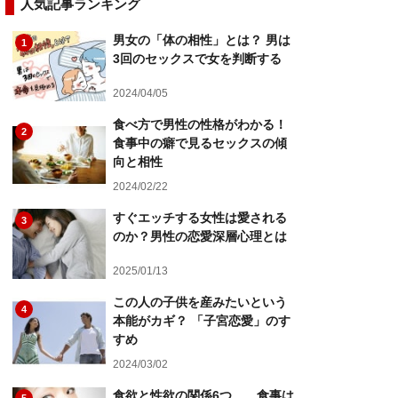
人気記事ランキング
男女の「体の相性」とは？ 男は
1
3回のセックスで女を判断する
2024/04/05
食べ方で男性の性格がわかる！
2
食事中の癖で見るセックスの傾
向と相性
2024/02/22
すぐエッチする女性は愛される
3
のか？男性の恋愛深層心理とは
2025/01/13
この人の子供を産みたいという
4
本能がカギ？ 「子宮恋愛」のす
すめ
2024/03/02
食欲と性欲の関係6つ……食事は