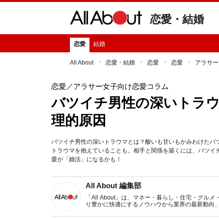
恋愛・結婚
恋愛
結婚
All About
恋愛・結婚
恋愛
恋愛
アラサー
恋愛
／アラサー女子向け恋愛コラム
バツイチ男性の深いトラ
理的原因
バツイチ男性の深いトラウマとは？酸いも甘いもかみわけたバ
トラウマを抱えていることも。相手と関係を築くには、バツイ
愛が「婚活」になるかも！
All About 編集部
「All About」は、マネー・暮らし・住宅・
り豊かに快適にするノウハウから業界の最新動向
イトです。