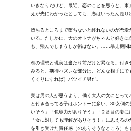
いきなりだけど、最近、恋のことを思うと、東
えが先にわかったとしても、恋はいったん走り
堕ちるところまで堕ちないと終れないのが恋愛
いる。たしかに、大のオトナがちゃんと好きに
も、飛んでしまうしか術はない。……暴走機関
恋の理想と現実は当たり前だけど異なる。付き
みると、期待ハズレな部分は、どんな相手にで
くくりにすれば）バツイチ男だ。
実は男の人が思うより、働く大人の女にとって
と付き合ってる子はホントーに多い。30女側
いそう」「包容力がありそう」「２番目の妻に
「女に対しても理解がありそう！」に思えるの
を引き受けた責任感（のありそうなところ）も