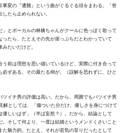
京事変の『遭難』という曲がぐるぐる頭をまわる。「答
出したら止められない。
だ」とボーカルの林檎ちゃんがクールに色っぽく歌って
なったら、たとえその先が崖っぷちだとわかっていて
車みたいだけど。
合う前は理想を思い描いているけど、実際に付き合って
も必ずある。その最たる例が、（誤解を恐れずに、ひと
バツイチ男の評価は高い。だから、周囲でもバツイチ男
の見解としては、「傷ついた分だけ、優しさを身につけて
は優しいはず」（半ば妄想？）。だから、結論として
だ。そして何より、一度は結婚というメンドくさいこと
また魅力的。たとえ、それが若気の至りだったとして