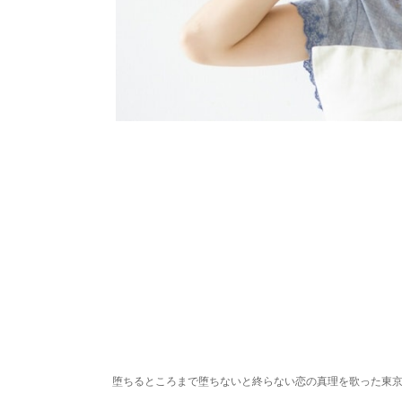
堕ちるところまで堕ちないと終らない恋の真理を歌った東京