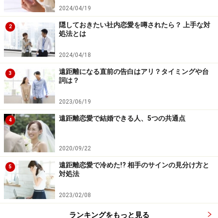
2024/04/19
まり積極的には行わない人が多いんですか？」とＡさん
隠しておきたい社内恋愛を噂されたら？ 上手な対
のメールにありましたが、結婚願望の強い男性で、彼女
2
処法とは
にプロポーズする前に友人や会社の上司に「結婚しま
す」と報告していた人がいました。“その気”になってし
2024/04/18
まった男性って、言葉より行動が先ってこと多くないで
遠距離になる直前の告白はアリ？タイミングや台
3
すか？
詞は？
2023/06/19
遠距離恋愛で結婚できる人、5つの共通点
彼に結婚を意識してほしい……そのために出
4
来ることは？
2020/09/22
遠距離恋愛で冷めた!? 相手のサインの見分け方と
5
対処法
恋に落ちる気持ちを持続するには「性欲」「愛」「愛着」の
2023/02/08
3つの要素が必要
ランキングをもっと見る