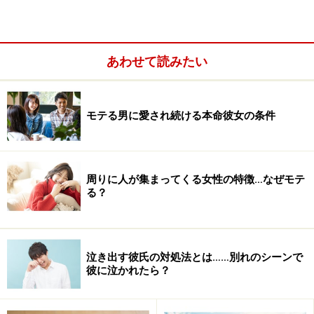
ね」とサラリと流してしまうそうです。「今すぐにでも
彼と結婚したい！」と願うＡさんと、結婚の話題を受け
流す29歳の彼。Ａさんが特別なわけではなく、結婚願望
あわせて読みたい
が強い彼女と、結婚に積極的でない男性のカップルは多
く、そうかと思えば付き合ってすぐに結婚を意識するカ
ップルもいます。
モテる男に愛され続ける本命彼女の条件
周りに人が集まってくる女性の特徴…なぜモテ
る？
泣き出す彼氏の対処法とは……別れのシーンで
彼に泣かれたら？