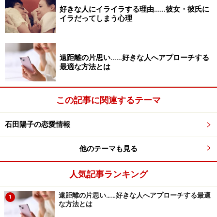
好きな人にイライラする理由……彼女・彼氏に
すること」が大事だということを教わりました。
イラだってしまう心理
そのアドバイスは、これから相手を見つける人に向けた
のものですが、Ａさんのように「この彼と結婚したい」
遠距離の片思い……好きな人へアプローチする
と相手がいる場合にも有効。「自分のことを客観的に見
最適な方法とは
ること」は、「冷静に２人の距離感、結婚に対する温度
差を見つめ直す」ということが当てはまると思います。
この記事に関連するテーマ
恋愛マニュアル等には「男は○○だから」「男とは～」
石田陽子の恋愛情報
と、男性の心理を紹介していますが、Ａさんにとって一
番大事なのは彼の気持ち。身近な人達の結婚や出産で刺
他のテーマも見る
激を受けたとしても、まずは彼のことを誰よりも理解し
人気記事ランキング
て、彼が必要としているパートナー、理想の結婚につい
て考えてみてください。
遠距離の片思い……好きな人へアプローチする最適
1
な方法とは
「男の人って、家族とか友達とかに紹介するのって、あ