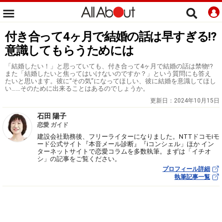
付き合って4ヶ月で結婚の話は早すぎる!?
意識してもらうためには
「結婚したい！」と思っていても、付き合って4ヶ月で結婚の話は禁物!?
また「結婚したいと焦ってはいけないのですか？」という質問にも答え
たいと思います。彼に“その気”になってほしい、彼に結婚を意識してほし
い……そのために出来ることはあるのでしょうか。
更新日：
2024年10月15日
石田 陽子
恋愛 ガイド
建設会社勤務後、フリーライターになりました。NTTドコモiモ
ード公式サイト『本音メール診断』『iコンシェル」ほか イン
ターネットサイトで恋愛コラムを多数執筆。まずは「イチオ
シ」の記事をご覧ください。
プロフィール詳細
執筆記事一覧