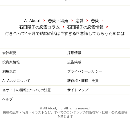
今の良好な関係を保ちつつ、結婚に向けて着実に進みた
いと思うなら「男性は～」と考えるのではなく、「彼は
～」と気持ちを切り換えるといいのかな、と思います。
>
>
>
>
All About
恋愛・結婚
恋愛
恋愛
>
>
石田陽子の恋愛コラム
石田陽子の恋愛情報
ところで、「男の人って、家族とか友達とかに紹介する
付き合って4ヶ月で結婚の話は早すぎる!? 意識してもらうためには
のって、あまり積極的には行わない人が多いんです
か？」という疑問ですが、これは人それぞれ。付き合い
会社概要
採用情報
方や出会った場所によっても違います。彼が家族や友達
投資家情報
広告掲載
に紹介してくれないのが気になるのであれば、自然なか
利用規約
プライバシーポリシー
たちで自分の友達や家族にまず紹介してしまえばいいの
All Aboutについて
著作権・商標・免責
では？ 女性の家族からの一押しがきっかけで結婚するカ
ップルはたくさんいます。
当サイトの情報についての注意
サイトマップ
ヘルプ
また、記事「
婚活の悩みに恋愛科学の知識でアドバイ
© All About, Inc. All rights reserved.
掲載の記事・写真・イラストなど、すべてのコンテンツの無断複写・転載・公衆送信等
ス
」でご紹介した人類学者のヘレン・フィッシャー博士
を禁じます
は、「性欲」「愛」「愛着」のいずれも重要だと話して