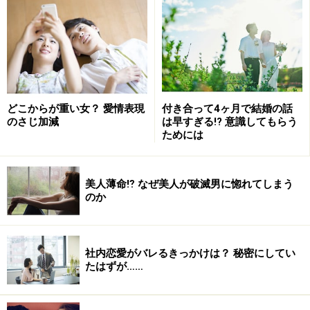
彼とはうまくいってるけど、できれば早く彼に“その
気”になってもらい早く結婚したい。彼を“その気”にさせ
るには、どうしたらいいのか？ ということ。また、「結
婚したいと焦ってはいけないのですか？」という質問に
どこからが重い女？ 愛情表現
付き合って4ヶ月で結婚の話
も答えたいと思います。
のさじ加減
は早すぎる!? 意識してもらう
ためには
結婚を焦る気持ち、どう抑える？
美人薄命⁉ なぜ美人が破滅男に惚れてしまう
のか
彼がのぞんでいることは？ 彼にとって理想の結婚とは
社内恋愛がバレるきっかけは？ 秘密にしてい
たはずが……
結婚相談所のアドバイザーの方々から話を聞いたとき
に、結婚したいなら「自分のことを客観的に見ること」
「相手にばかり求めるのではなく、自分を変える努力を