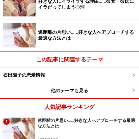
好きな人にイライラする理由……彼女・彼氏に
イラだってしまう心理
着の３つのうち、どれを大切に感じるかは人によって違
うものです。
遠距離の片思い……好きな人へアプローチする
婚活、婚活……と、あちこちで耳にしますが、婚活の前に
最適な方法とは
「自分はどんな人を求めているのか」「何を基準に結婚
相手を選んだらいいのか」最初の一歩で悩んでいる女性
この記事に関連するテーマ
も少なくありません。今回、フィッシャー博士に取材す
る前に婚活中の20代、30代の女性に婚活についての悩み
石田陽子の恋愛情報
を聞き、その質問をフィッシャー博士に答えていただき
ました。
他のテーマも見る
次のページではフィッシャー博士へのインタビューをご
人気記事ランキング
紹介します。
遠距離の片思い……好きな人へアプローチする最適
次のページへ
1
な方法とは
※記事内容は執筆時点のものです。最新の内容をご確認くださ