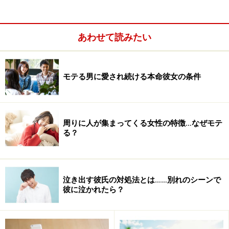
フィッシャー博士の著書 『人はなぜ恋に落ちるのか？』
あわせて読みたい
（ソニーマガジンズ）
モテる男に愛され続ける本命彼女の条件
周りに人が集まってくる女性の特徴…なぜモテ
る？
泣き出す彼氏の対処法とは……別れのシーンで
彼に泣かれたら？
フィッシャー博士は恋愛科学の研究を生物人類学の観点
から行う世界的な権威。恋に落ちた状態の人の脳内を
fMRIでスキャニングする研究を行うなど、人間の性、