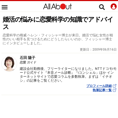
婚活の悩みに恋愛科学の知識でアドバイ
ス
恋愛科学の権威 ヘレン・フィッシャー博士が来日。婚活で悩む女性が相
性のいい相手を見つけるためにどうしたらいいのか、フィッシャー博士
にインタビューしました。
更新日：
2009年06月16日
石田 陽子
恋愛 ガイド
建設会社勤務後、フリーライターになりました。NTTドコモiモ
ード公式サイト『本音メール診断』『iコンシェル」ほか イン
ターネットサイトで恋愛コラムを多数執筆。まずは「イチオ
シ」の記事をご覧ください。
プロフィール詳細
執筆記事一覧