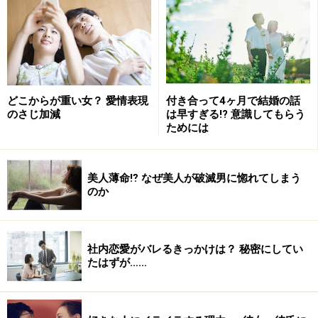
愛、結婚における生物学の役割について研究を続けてい
ます。
研究の結果、恋愛感情とは脳にある思考回路の３つの要
素【（1）性欲、（2）愛、（3）愛着】のうちの１つだ
どこからが重い女？ 愛情表現
付き合って4ヶ月で結婚の話
のさじ加減
は早すぎる!? 意識してもらう
いうことがわかったそうです。男女が深く愛し合うため
ためには
には、この３つの要素それぞれすべてを満たすことが大
事なのだそう。
美人薄命⁉ なぜ美人が破滅男に惚れてしまう
のか
恋愛を科学的に説明すると、基本的に特定の相手を意識
したときに、ドーパミンと呼ばれる運動調節、ホルモン
調節、意欲、学習などにかかわる神経伝達物質が分泌さ
社内恋愛がバレるきっかけは？ 秘密にしてい
れて、高揚感と強迫的な思考が発生。その後におだやか
たはずが……
な愛情、安心感が生まれ、信頼関係が築かれると、相手
に愛着を感じることになるものだということ。人によっ
て愛着を感じてから恋をする人もいるし、性欲、愛、愛