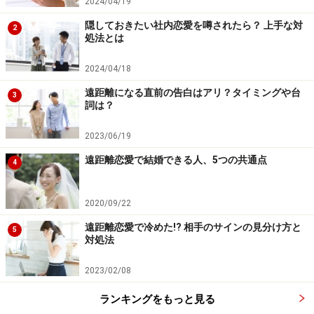
2024/04/19
い。
隠しておきたい社内恋愛を噂されたら？ 上手な対
2
処法とは
次のページへ
1
/
4
2024/04/18
遠距離になる直前の告白はアリ？タイミングや台
3
詞は？
2023/06/19
遠距離恋愛で結婚できる人、5つの共通点
4
2020/09/22
遠距離恋愛で冷めた!? 相手のサインの見分け方と
5
対処法
2023/02/08
ランキングをもっと見る