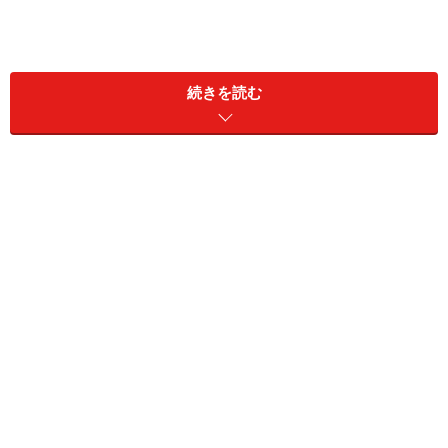
続きを読む
国際的に有名な人類学者のフィッシャー博士が今回の来
日で「婚活」について語り、科学的に相性のいい相手の
選び方などをレクチャーしてくれるというのです。婚活
の悩みに、恋愛科学の知識でアドバイスをもらうチャン
ス！ さっそく、気になるパーティーを取材して、フィ
ッシャー博士にインタビューしてきました。
人はなぜ恋に落ちるのか