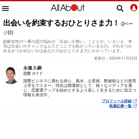
出会いを約束するおひとりさま力！
(2ペー
ジ目)
妙齢女性の一番の恋の悩みが「出会いが無い」こととか。いえいえ、本
当は出会いのチャンスなんてどこにでも転がっているもの。それをつか
めるかつかめないかはあなたのおひとりさま力にかかっています。
更新日：
2009年11月02日
永瀬 久嗣
恋愛 ガイド
国際ビジネスに携わる傍ら、風水、占星術、数秘術などの形而
上学をマスター。現在は開運師として、様々なメディアを通
じ、恋愛運アップを始めとするより楽しく生きるために役立つ
情報を発信中。
プロフィール詳細
執筆記事一覧