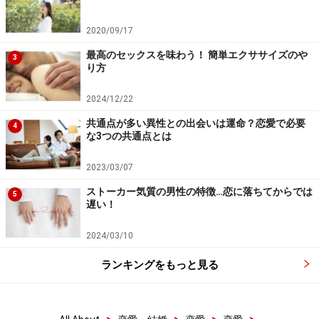
2020/09/17
最高のセックスを味わう！ 簡単エクササイズのや
3
り方
2024/12/22
共通点が多い異性との出会いは運命？恋愛で必要
4
な3つの共通点とは
2023/03/07
ストーカー気質の男性の特徴…恋に落ちてからでは
5
遅い！
2024/03/10
ランキングをもっと見る
>
>
>
>