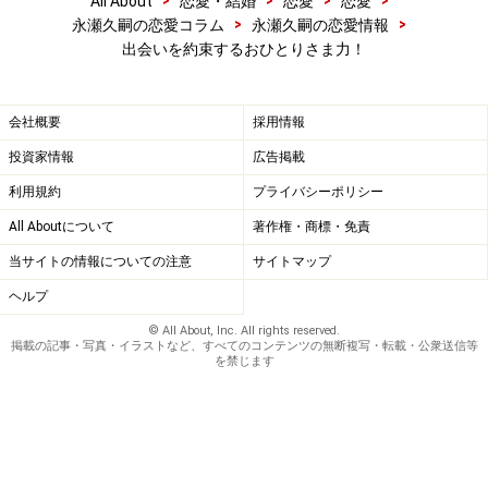
All About
恋愛・結婚
恋愛
恋愛
>
>
永瀬久嗣の恋愛コラム
永瀬久嗣の恋愛情報
出会いを約束するおひとりさま力！
会社概要
採用情報
投資家情報
広告掲載
利用規約
プライバシーポリシー
All Aboutについて
著作権・商標・免責
当サイトの情報についての注意
サイトマップ
ヘルプ
© All About, Inc. All rights reserved.
掲載の記事・写真・イラストなど、すべてのコンテンツの無断複写・転載・公衆送信等
を禁じます