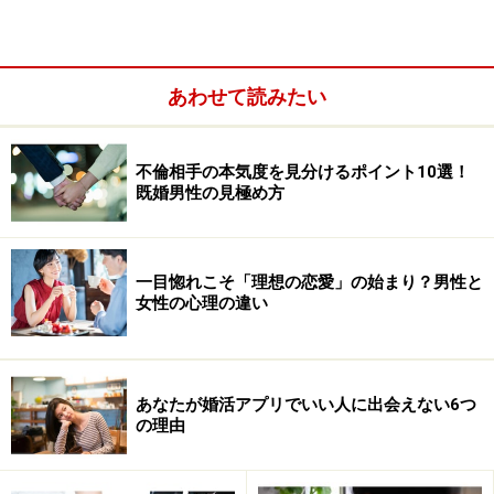
してたり、好みも知っていたりするのであなたよりも客
観的に彼を観察する傾向があります。やはり結婚しても
うまくいくカップルは他人から見ても二人でいる時にお
あわせて読みたい
互い心地よい空気感を持っています。
不倫相手の本気度を見分けるポイント10選！
個人的にもたくさんのカップルを見てきましたが、それ
既婚男性の見極め方
が付き合い始めであっても一目見た時にこの二人はその
まま結婚するなと感じる時があります。実際にその後に
結婚してそのまま幸せな家庭を築いていきますが、一方
一目惚れこそ「理想の恋愛」の始まり？男性と
女性の心理の違い
でやはり違和感を覚えるカップルもたくさんいました。
通常は結婚前に別れるのですが、中には結婚してしまい
大丈夫かなと思っていたら3年以内に離婚と言うカタチ
で戻ってきたりするものです。特に身近の幸せな結婚生
あなたが婚活アプリでいい人に出会えない6つ
の理由
活を送ってる既婚者の意見はとてもオススメしますよ。
＞引き続きあなたを守るための危険な男からの簡単にで