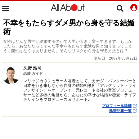
不幸をもたらすダメ男から身を守る結婚
術
女性はどんな男性と結婚するのかで人生が大きく変ってきます。もしか
したら、あなただってそんな不幸をもたらす危険な男と知り合ってしま
う可能性はなくはありません。そんなリスクから身を守る方法とは？！
更新日：
2009年08月22日
久野 浩司
恋愛 ガイド
マリッジカウンセラー＆著者として、カナダ・バンクーバーと
日本を行き来しながら自身の結婚相談所「アルグラット・ライ
フデザイン」をオープン！ 元レコード会社の音楽プロデュー
サーなど多岐の角度から、あなたの幸せな結婚や恋愛、ライフ
デザインをプロデュース＆サポート♪
プロフィール詳細
執筆記事一覧