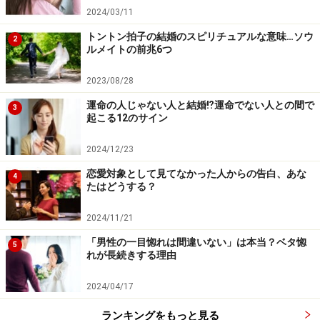
2024/03/11
トントン拍子の結婚のスピリチュアルな意味…ソウ
2
ルメイトの前兆6つ
2023/08/28
運命の人じゃない人と結婚⁉運命でない人との間で
3
起こる12のサイン
2024/12/23
恋愛対象として見てなかった人からの告白、あな
4
たはどうする？
2024/11/21
「男性の一目惚れは間違いない」は本当？ベタ惚
5
れが長続きする理由
2024/04/17
ランキングをもっと見る