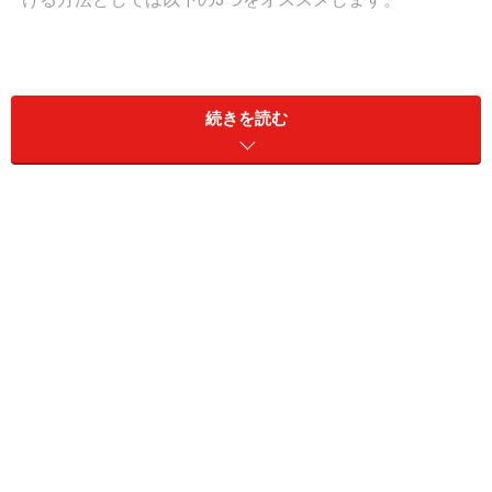
1：親友や知人など第三者が感じた意見にきちんと耳を
傾けること
続きを読む
2：周りが見えない恋愛初期だけで相手の人間性を決し
て勝手に判断しない
3：付き合ってから「あれっ？」と思って不安になった
ら親に会わせてみること
非常にシンプルな方法ですが、それぞれの見分けるコツ
を簡単に説明していきましょう・・・
1：親友や知人など第三者が感じた意見にきちんと耳を
傾けること
まずは自分の身近な第三者と一緒に会ってみるのが気軽
に出来る判断法です。親友など身近な人間は恋愛の話を