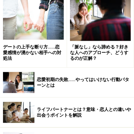
きる見分け方！
※記事内容は執筆時点のものです。最新の内容をご確認くださ
い。
デートの上手な断り方……恋
「脈なし」なら諦める？好き
次のページへ
1
/
4
愛感情が湧かない相手への対
な人へのアプローチ、どうす
処法
るのが正解？
恋愛初期の失敗……やってはいけない行動パタ
ーンとは
ライフパートナーとは？意味・恋人との違いや
出会うポイントを解説