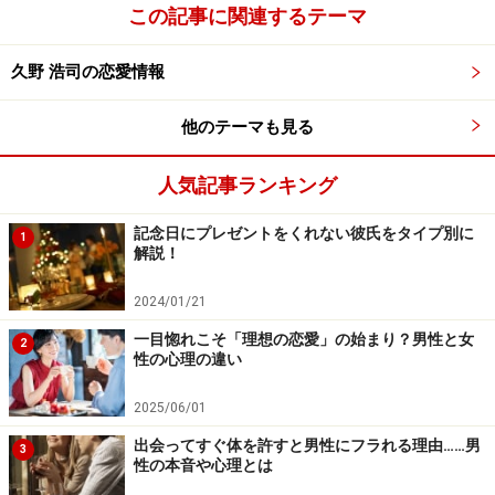
この記事に関連するテーマ
久野 浩司の恋愛情報
他のテーマも見る
人気記事ランキング
記念日にプレゼントをくれない彼氏をタイプ別に
1
解説！
2024/01/21
一目惚れこそ「理想の恋愛」の始まり？男性と女
2
性の心理の違い
2025/06/01
出会ってすぐ体を許すと男性にフラれる理由……男
3
性の本音や心理とは