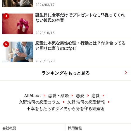
2024/03/17
誕生日に食事だけでプレゼントなし!?祝ってくれ
4
ない彼氏の本音
2023/10/15
恋愛に本気な男性心理・行動とは？付き合ってる
5
と周りに言うのはなぜ
2023/11/20
ランキングをもっと見る
>
>
>
>
All About
恋愛・結婚
恋愛
恋愛
>
>
久野浩司の恋愛コラム
久野 浩司の恋愛情報
不幸をもたらすダメ男から身を守る結婚術
会社概要
採用情報