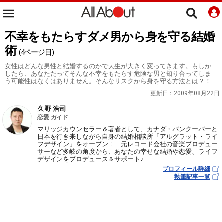
不幸をもたらすダメ男から身を守る結婚
術
(4ページ目)
女性はどんな男性と結婚するのかで人生が大きく変ってきます。もしか
したら、あなただってそんな不幸をもたらす危険な男と知り合ってしま
う可能性はなくはありません。そんなリスクから身を守る方法とは？！
更新日：
2009年08月22日
久野 浩司
恋愛 ガイド
マリッジカウンセラー＆著者として、カナダ・バンクーバーと
日本を行き来しながら自身の結婚相談所「アルグラット・ライ
フデザイン」をオープン！ 元レコード会社の音楽プロデュー
サーなど多岐の角度から、あなたの幸せな結婚や恋愛、ライフ
デザインをプロデュース＆サポート♪
プロフィール詳細
執筆記事一覧