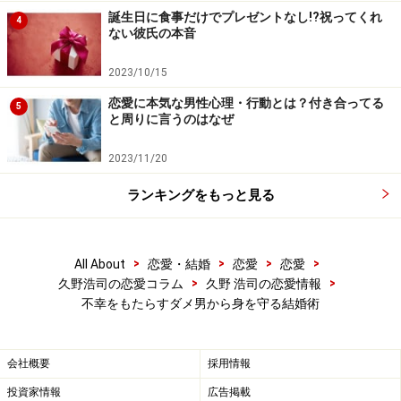
誕生日に食事だけでプレゼントなし!?祝ってくれ
4
ない彼氏の本音
2023/10/15
恋愛に本気な男性心理・行動とは？付き合ってる
5
と周りに言うのはなぜ
2023/11/20
ランキングをもっと見る
>
>
>
>
All About
恋愛・結婚
恋愛
恋愛
>
>
久野浩司の恋愛コラム
久野 浩司の恋愛情報
不幸をもたらすダメ男から身を守る結婚術
会社概要
採用情報
投資家情報
広告掲載