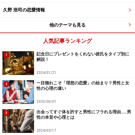
久野 浩司の恋愛情報
他のテーマも見る
人気記事ランキング
記念日にプレゼントをくれない彼氏をタイプ別に
1
解説！
2024/01/21
一目惚れこそ「理想の恋愛」の始まり？男性と女
2
性の心理の違い
2025/06/01
出会ってすぐ体を許すと男性にフラれる理由……男
3
性の本音や心理とは
2024/03/17