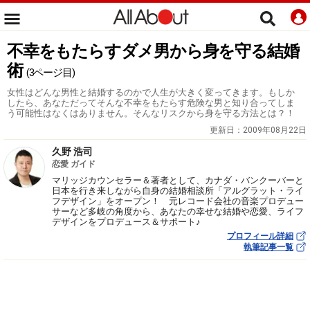
不幸をもたらすダメ男から身を守る結婚
術
(3ページ目)
女性はどんな男性と結婚するのかで人生が大きく変ってきます。もしか
したら、あなただってそんな不幸をもたらす危険な男と知り合ってしま
う可能性はなくはありません。そんなリスクから身を守る方法とは？！
更新日：
2009年08月22日
久野 浩司
恋愛 ガイド
マリッジカウンセラー＆著者として、カナダ・バンクーバーと
日本を行き来しながら自身の結婚相談所「アルグラット・ライ
フデザイン」をオープン！ 元レコード会社の音楽プロデュー
サーなど多岐の角度から、あなたの幸せな結婚や恋愛、ライフ
デザインをプロデュース＆サポート♪
プロフィール詳細
執筆記事一覧