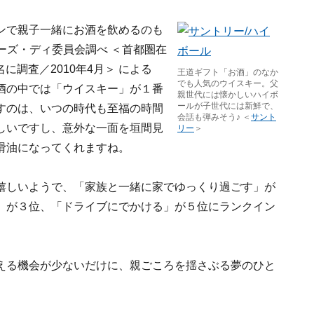
ンで親子一緒にお酒を飲めるのも
ーズ・ディ委員会調べ ＜首都圏在
に調査／2010年4月＞ による
王道ギフト「お酒」のなか
でも人気のウイスキー。父
酒の中では「ウイスキー」が１番
親世代には懐かしいハイボ
ールが子世代には新鮮で、
すのは、いつの時代も至福の時間
会話も弾みそう♪ ＜
サント
しいですし、意外な一面を垣間見
リー
＞
滑油になってくれますね。
嬉しいようで、「家族と一緒に家でゆっくり過ごす」が
」が３位、「ドライブにでかける」が５位にランクイン
える機会が少ないだけに、親ごころを揺さぶる夢のひと