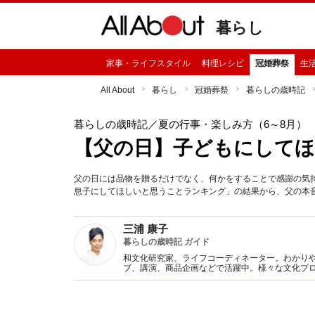
暮らし
家事・ライフスタイル
料理レシピ
冠婚葬祭
生
All About
暮らし
冠婚葬祭
暮らしの歳時記
暮らしの歳時記
／夏の行事・楽しみ方（6～8月）
【父の日】子どもにして
父の日には品物を贈るだけでなく、何かをすることで感謝の気持
息子にしてほしいと思うことランキング」の結果から、父の本
三浦 康子
暮らしの歳時記 ガイド
和文化研究家、ライフコーディネーター。わかり
ブ、講演、商品企画などで活躍中。様々な文化プ
書多数。