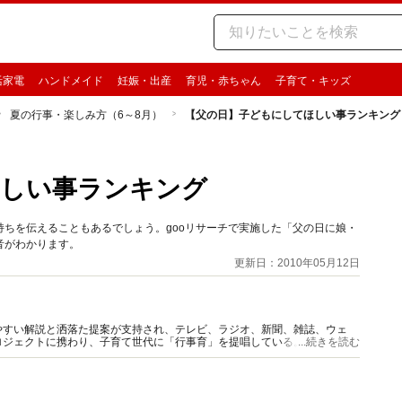
活家電
ハンドメイド
妊娠・出産
育児・赤ちゃん
子育て・キッズ
夏の行事・楽しみ方（6～8月）
【父の日】子どもにしてほしい事ランキング
ほしい事ランキング
ちを伝えることもあるでしょう。gooリサーチで実施した「父の日に娘・
音がわかります。
更新日：2010年05月12日
やすい解説と洒落た提案が支持され、テレビ、ラジオ、新聞、雑誌、ウェ
ロジェクトに携わり、子育て世代に「行事育」を提唱している。著書、監修
...続きを読む