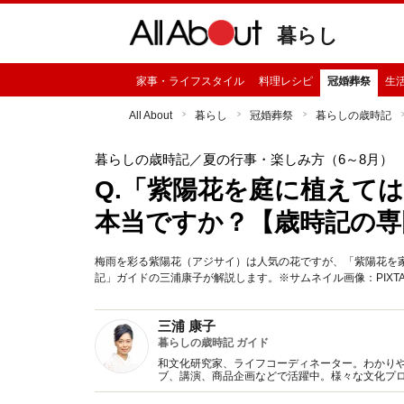
暮らし
家事・ライフスタイル
料理レシピ
冠婚葬祭
生
All About
暮らし
冠婚葬祭
暮らしの歳時記
暮らしの歳時記
／夏の行事・楽しみ方（6～8月）
Q.「紫陽花を庭に植えて
本当ですか？【歳時記の専
梅雨を彩る紫陽花（アジサイ）は人気の花ですが、「紫陽花を
記」ガイドの三浦康子が解説します。※サムネイル画像：PIXT
三浦 康子
暮らしの歳時記 ガイド
和文化研究家、ライフコーディネーター。わかり
ブ、講演、商品企画などで活躍中。様々な文化プ
書多数。