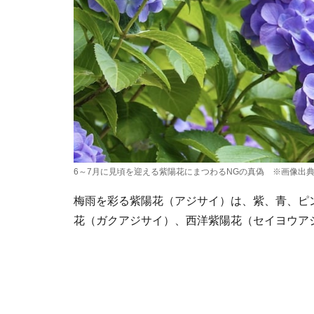
6～7月に見頃を迎える紫陽花にまつわるNGの真偽 ※画像出典：
梅雨を彩る紫陽花（アジサイ）は、紫、青、ピ
花（ガクアジサイ）、西洋紫陽花（セイヨウア