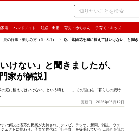
活家電
ハンドメイド
妊娠・出産
育児・赤ちゃん
子育て・キッズ
夏の行事・楽しみ方（6～8月）
Q.「紫陽花を庭に植えてはいけない」と聞
はいけない」と聞きましたが、
門家が解説】
家の庭に植えてはいけない」という噂も……。その理由を「暮らしの歳時
A
更新日：2026年05月12日
やすい解説と洒落た提案が支持され、テレビ、ラジオ、新聞、雑誌、ウェ
ロジェクトに携わり、子育て世代に「行事育」を提唱している。著書、監修
...続きを読む