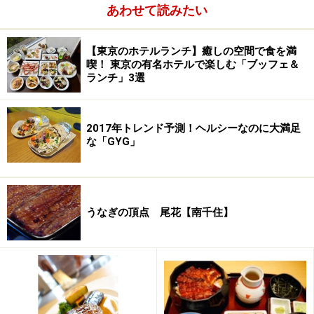
あわせて読みたい
ラ・ロシェルを象徴するひと皿！
【東京のホテルランチ】癒しの空間で食を満
喫！ 東京の有名ホテルで楽しむ「ブッフェ＆
ランチコースは前菜の
ムクラード ラ・ロシェル風
から
ランチ」3選
始まりました。ムクラードとはムール貝のこと。ラ・ロ
シェル地方では名物とも言える料理だそう。磯の香りた
2017年トレンド予測！ヘルシーなのに大満足
っぷりのムール貝に合わせるのは、カレー風味のまった
な「GYG」
りとしたソース。この街は塩やワイン、香辛料などの貿
易港として栄えた歴史を持つため、どことなくエスニッ
クの風味が漂います。
うなぎの頂点 尾花【南千住】