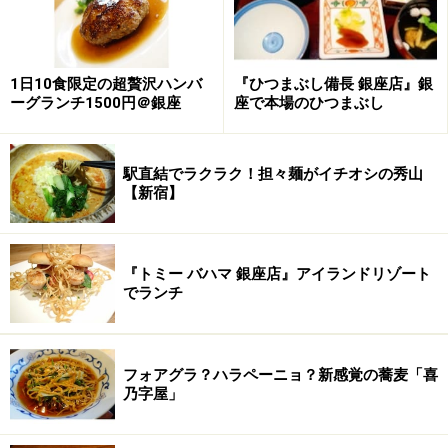
1日10食限定の超贅沢ハンバ
『ひつまぶし備長 銀座店』銀
ーグランチ1500円＠銀座
座で本場のひつまぶし
駅直結でラクラク！担々麺がイチオシの秀山
食欲が充分に刺激されたところで、次の料理に行きまし
【新宿】
ょう。
※記事内容は執筆時点のものです。最新の内容をご確認くださ
『トミー バハマ 銀座店』アイランドリゾート
い。
でランチ
※メニューや料金などのデータは、取材時または記事公開時点で
の内容です。
フォアグラ？ハラペーニョ？新感覚の蕎麦「喜
次のページへ
1
/
3
乃字屋」