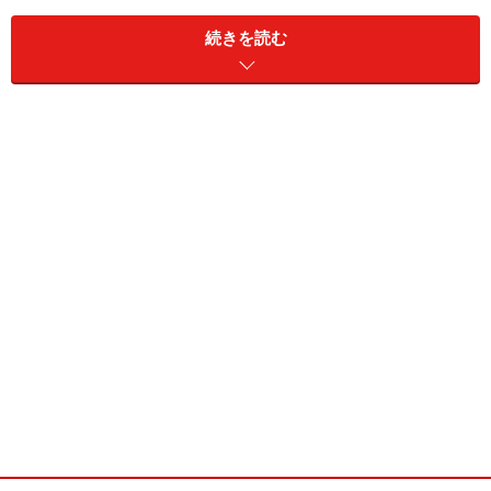
続きを読む
お父様からは料理人という職業の厳しさ、アラン・デュ
カスからは世界観とヴィジョンの表現方法を学んだとい
います。そのグレゴリー氏が日本の食材を使い、放った
料理とは？