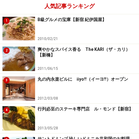
人気記事ランキング
B級グルメの宝庫【新宿 紀伊国屋】
1
2010/02/21
爽やかなスパイス香る The KARI（ザ・カリ）
2
【新橋】
2011/06/15
丸の内永楽ビルに iiyo!!（イーヨ!!）オープン
3
2012/03/08
行列必至のステーキ専門店 ル・モンド【新宿】
4
2013/05/28
サントドミンゴ 珍しいドミニカ共和国のお料理