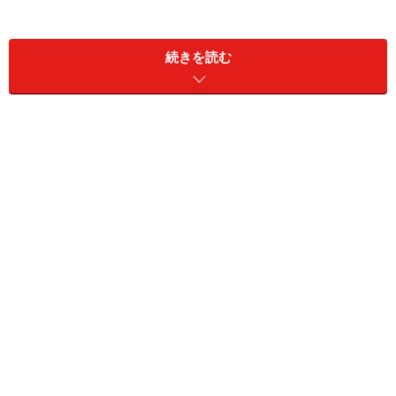
続きを読む
新宿の喧騒が嘘のよう。
茶室の雰囲気を味わいたい
方はお店の人に声を掛けて。
平成元年に本店の裏に開店した「花園茶寮」は「花園万