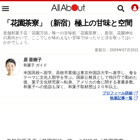
「花園茶寮」（新宿）極上の甘味と空間
老舗和菓子店「花園万頭」唯一の甘味処「花園茶寮」。新宿、花園神社
の真向かいで、ここでしか味わえない甘味でゆったりと涼を取ってはい
かがでしょう。
更新日：
2009年07月20日
原 亜樹子
和菓子 ガイド
米国高校へ留学。高校卒業後は東京外国語大学へ進学し、食を
テーマに文化人類学を学ぶ。国家公務員として特許庁で勤めた
後、菓子文化研究家へ転身。アメリカの食に関する著書多数。
和菓子への造詣も深く、和菓子取材歴は２０年以上。
プロフィール詳細
執筆記事一覧