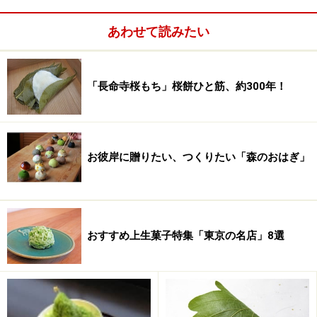
頭」唯一の甘味処です。その前身とも言える喫茶店を昭
和30年代初頭まで営み、当時珍しいモンブランやショー
あわせて読みたい
トケーキを出す高級な喫茶店として要人にも使われたそ
うですが、現在の茶寮は和甘味専門です。
「長命寺桜もち」桜餅ひと筋、約300年！
江戸っ子の心掴んだ「花園万頭」
お彼岸に贈りたい、つくりたい「森のおはぎ」
店名と同じ「花園万頭」
焼印を押し、竹皮に包む
おすすめ上生菓子特集「東京の名店」8選