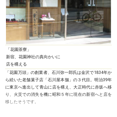
「花園茶寮」
新宿、花園神社の真向かいに
店を構える
「花園万頭」の創業者、石川弥一郎氏は金沢で1834年か
ら続いた老舗菓子店「石川屋本舗」の３代目。明治39年
に東京へ進出して青山に店を構え、大正時代に赤坂へ移
り、火災での消失を機に昭和５年に現在の新宿へと店を
移したそうです。