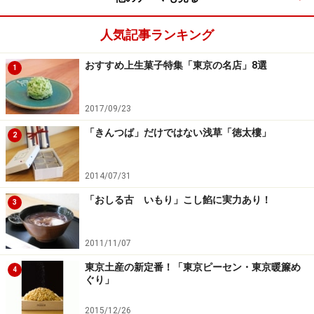
人気記事ランキング
おすすめ上生菓子特集「東京の名店」8選
1
2017/09/23
「きんつば」だけではない浅草「徳太樓」
2
2014/07/31
「おしる古 いもり」こし餡に実力あり！
3
2011/11/07
東京土産の新定番！「東京ピーセン・東京暖簾め
4
ぐり」
2015/12/26