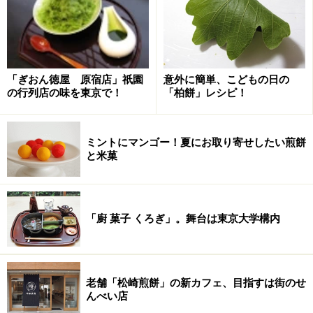
「ぎおん徳屋 原宿店」祇園
意外に簡単、こどもの日の
の行列店の味を東京で！
「柏餅」レシピ！
抹茶と楽しみたい「花園万頭」は、「日本一高い、日本
一うまい」のキャッチフレーズで客の心を掴んだ看板商
ミントにマンゴー！夏にお取り寄せしたい煎餅
品。「高い」を先に持ってくることで、江戸っ子の心を
と米菓
上手く刺激したようです。
おちょぼ口の女性でも食べやすい、小ぶりの繭玉形。大
「廚 菓子 くろぎ」。舞台は東京大学構内
和芋を使った生地は柔らかく、独特のしっとりとした口
当たりです。中のこし餡は和三盆糖で上品な風味を、氷
砂糖ですっきりした後味を添えています。
老舗「松崎煎餅」の新カフェ、目指すは街のせ
んべい店