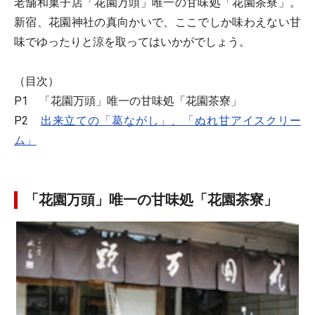
老舗和菓子店「花園万頭」唯一の甘味処「花園茶寮」。
新宿、花園神社の真向かいで、ここでしか味わえない甘
味でゆったりと涼を取ってはいかがでしょう。
（目次）
P1 「花園万頭」唯一の甘味処「花園茶寮」
P2
出来立ての「葛ながし」、「ぬれ甘アイスクリー
ム」
「花園万頭」唯一の甘味処「花園茶寮」