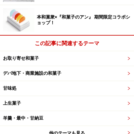
「花園万頭とお抹茶」
すっきりとした甘さに
本和菓衆×『和菓子のアン』 期間限定コラボシ
ョップ！
苦い抹茶がよく合う。
柔らかい生地で餡を包む「花園万頭」作りには特に技術
が必要とのことで、一握りの熟練職人だけが饅頭作りに
この記事に関連するテーマ
携わるそうです。
お取り寄せ和菓子
デパ地下・商業施設の和菓子
次ページでは、
出来立ての「葛ながし」、「ぬれ甘アイ
スクリーム」
をご紹介します＞＞
甘味処
※記事内容は執筆時点のものです。最新の内容をご確認くださ
い。
上生菓子
※メニューや料金などのデータは、取材時または記事公開時点で
の内容です。
羊羹・最中・甘納豆
他のテーマも見る
次のページへ
1
/
2