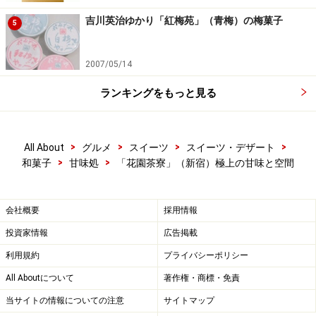
吉川英治ゆかり「紅梅苑」（青梅）の梅菓子
5
2007/05/14
ランキングをもっと見る
>
>
>
>
All About
グルメ
スイーツ
スイーツ・デザート
>
>
和菓子
甘味処
「花園茶寮」（新宿）極上の甘味と空間
会社概要
採用情報
投資家情報
広告掲載
利用規約
プライバシーポリシー
All Aboutについて
著作権・商標・免責
当サイトの情報についての注意
サイトマップ