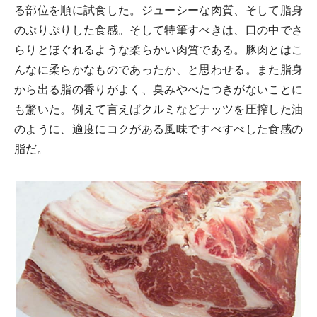
る部位を順に試食した。ジューシーな肉質、そして脂身
のぷりぷりした食感。そして特筆すべきは、
口の中でさ
らりとほぐれるような柔らかい肉質
である。豚肉とはこ
んなに柔らかなものであったか、と思わせる。また脂身
から出る
脂の香りがよく、臭みやべたつきがない
ことに
も驚いた。例えて言えばクルミなどナッツを圧搾した油
のように、適度にコクがある風味ですべすべした食感の
脂だ。