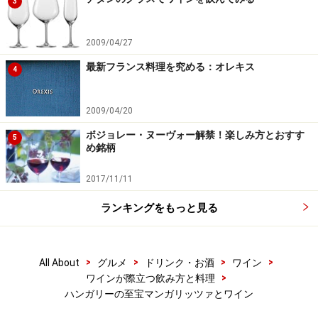
3
2009/04/27
最新フランス料理を究める：オレキス
4
2009/04/20
ボジョレー・ヌーヴォー解禁！楽しみ方とおすす
5
め銘柄
2017/11/11
ランキングをもっと見る
>
>
>
>
All About
グルメ
ドリンク・お酒
ワイン
>
ワインが際立つ飲み方と料理
ハンガリーの至宝マンガリッツァとワイン