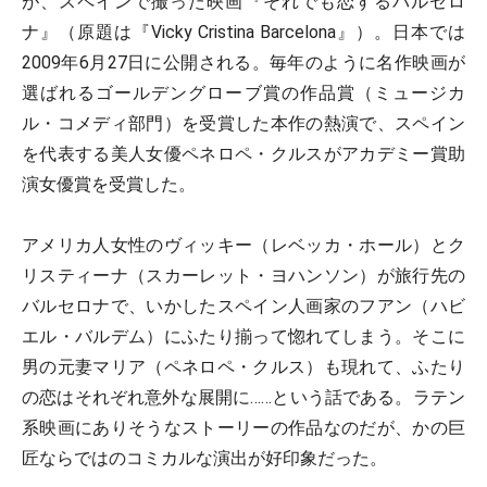
が、スペインで撮った映画『それでも恋するバルセロ
ナ』（原題は『Vicky Cristina Barcelona』）。日本では
2009年6月27日に公開される。毎年のように名作映画が
選ばれるゴールデングローブ賞の作品賞（ミュージカ
ル・コメディ部門）を受賞した本作の熱演で、スペイン
を代表する美人女優ペネロペ・クルスがアカデミー賞助
演女優賞を受賞した。
アメリカ人女性のヴィッキー（レベッカ・ホール）とク
リスティーナ（スカーレット・ヨハンソン）が旅行先の
バルセロナで、いかしたスペイン人画家のフアン（ハビ
エル・バルデム）にふたり揃って惚れてしまう。そこに
男の元妻マリア（ペネロペ・クルス）も現れて、ふたり
の恋はそれぞれ意外な展開に……という話である。ラテン
系映画にありそうなストーリーの作品なのだが、かの巨
匠ならではのコミカルな演出が好印象だった。