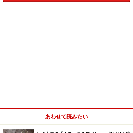
スペインが舞台とあって、ワインを飲むシーンが多い。
ワインが美味しいといってはご機嫌になり、ワインを飲
み過ぎたといっては寝込んだりする。アメリカ人がスペ
インに行けば、（たとえ普段ビールを飲んでいても）ワ
インを飲む。それにワインをきっかけに現地のイイ男と
恋に落ちるなんていうのは、なかなかロマンチックなの
だ。
そういう時のワインは、銘柄など問題ではない。女性だ
って本当にイイ男に見とれていたら、ラベルを確認して
「あ、ブドウはテンプラニーリョを使っているのね。こ
の生産者は……」なんて言ってられないはずだ。その男が
「これ、旨いんだよ」といってすすめるワインを、ラベ
ルもボトルもろくに見ないでぐいっと飲んで、「ホント
あわせて読みたい
においしい！」と言えるなら何だって構わないのではな
いだろうか。