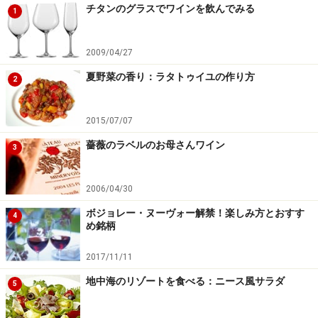
チタンのグラスでワインを飲んでみる
1
2009/04/27
夏野菜の香り：ラタトゥイユの作り方
2
2015/07/07
薔薇のラベルのお母さんワイン
3
2006/04/30
ボジョレー・ヌーヴォー解禁！楽しみ方とおすす
4
め銘柄
2017/11/11
地中海のリゾートを食べる：ニース風サラダ
5