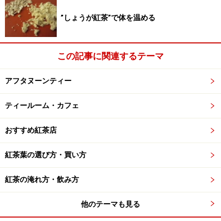
３．消化酵素阻害作用
”しょうが紅茶”で体を温める
４．抗酸化作用
が挙げられています。研究はさらに進行中で美容や生活
習慣病予防への効果も期待されているようです。
この記事に関連するテーマ
■協力：
株式会社 カイゲン
アフタヌーンティー
※記事内容は執筆時点のものです。最新の内容をご確認くださ
ティールーム・カフェ
い。
※メニューや料金などのデータは、取材時または記事公開時点で
の内容です。
おすすめ紅茶店
紅茶葉の選び方・買い方
紅茶の淹れ方・飲み方
他のテーマも見る