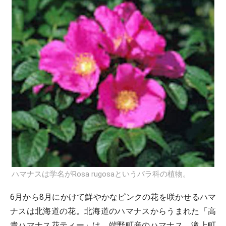
ハマナスは学名がRosa rugosaというバラ科の植物。
6月から8月にかけて鮮やかなピンクの花を咲かせるハマ
ナスは北海道の花。北海道のハマナスからうまれた「高
貴ハマナス花ティー」は、端野町産のハマナス、滝上町