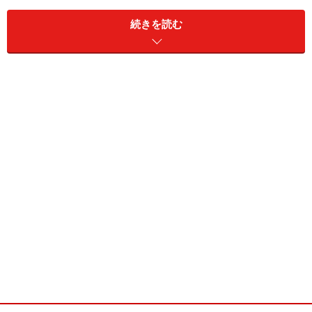
の香りがハーブより強く出ているようです。渋みはほと
続きを読む
んどなく、むしろマイルドでハーブから作られた甘みと
レモングラスによるスッキリ感のある味です。