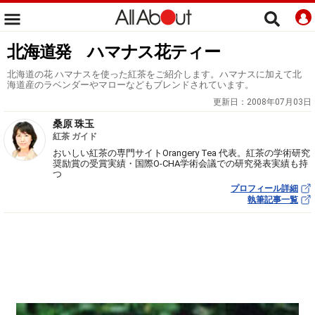
北海道発 ハマナス花ティー
北海道の花 ハマナスを使った紅茶をご紹介します。ハマナスに加えて北
海道産のラベンダーやマローなどもブレンドされています。
更新日：
2008年07月03日
桑原 珠玉
紅茶 ガイド
おいしい紅茶の専門サイトOrangery Tea 代表。紅茶の学術研究
奨励賞の受賞実績・国際O-CHA学術会議での研究発表実績も持
つ
プロフィール詳細
執筆記事一覧