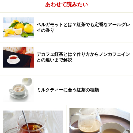
北海道とハマナス
あわせて読みたい
ベルガモットとは？紅茶でも定番なアールグレ
北海道北見市端野（たんの）で栽培されているハマナス。
イの香り
安政4年、蘭方医であった岩谷省達が残した『胡地養生
考』によれば、アイヌの人たちがハマナスの花を煎じて
デカフェ紅茶とは？作り方からノンカフェイン
飲んでおり、壊血病の一種である水腫病（すいしゅびょ
との違いまで解説
う）に有効だという記録されています。現代では聞きな
れない水腫病とは、寒さや野菜不足が原因で起こると考
えられ、症状は体中がはれたり、水ぶくれができ、激痛
を伴い、死にも至るという恐ろしい病気でした。
ミルクティーに合う紅茶の種類