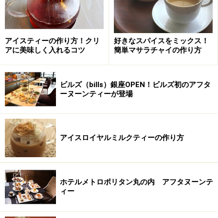
アイスティーの作り方！クリ
好きなスパイスをミックス！
アに美味しく入れるコツ
簡単マサラチャイの作り方
ビルズ（bills）銀座OPEN！ビルズ初のアフタ
北見工業大学の山岸教授はハマナスの有効成分に着目
ーヌーンティーが登場
し、その成分についての研究を行った結果、ハマナスの
花にはビタミンCが豊富でそれが熱に強い性質を持つと
いうこと、また、抗酸化作用のあるポリフェノールが豊
アイスロイヤルミルクティーの作り方
富にあることがわかりました。
「高貴ハマナスティー」の発売元 カイゲンによれば、
ホテルメトロポリタン丸の内 アフタヌーンテ
現在わかっているハマナスの主な作用は
ィー
１．血中中性脂肪低下作用
２．整腸作用