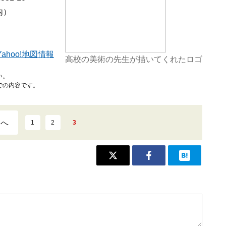
内）
まで
Yahoo!地図情報
高校の美術の先生が描いてくれたロゴ
い。
での内容です。
ジへ
1
2
3