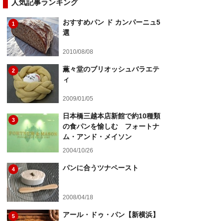
人気記事ランキング
おすすめパン ド カンパーニュ5
1
選
2010/08/08
薫々堂のブリオッシュバラエテ
2
ィ
2009/01/05
日本橋三越本店新館で約10種類
3
の食パンを愉しむ フォートナ
ム・アンド・メイソン
2004/10/26
パンに合うツナペースト
4
2008/04/18
アール・ドゥ・パン【新横浜】
5