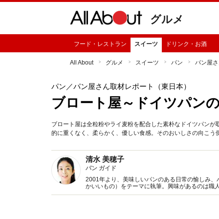
グルメ
フード・レストラン
スイーツ
ドリンク・お酒
All About
グルメ
スイーツ
パン
パン屋さ
パン
／パン屋さん取材レポート（東日本）
ブロート屋～ドイツパン
ブロート屋は全粒粉やライ麦粉を配合した素朴なドイツパンが
的に重くなく、柔らかく、優しい食感。そのおいしさの向こう
清水 美穂子
パン ガイド
2001年より、美味しいパンのある日常の愉しみ、パンと
かいいもの）をテーマに執筆。興味があるのは職
誌、書籍にて活動中。