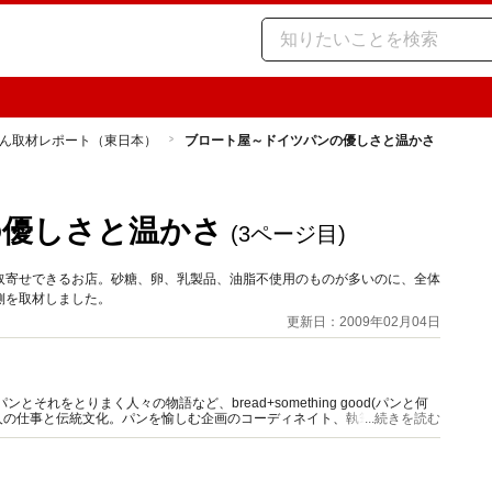
ん取材レポート（東日本）
ブロート屋～ドイツパンの優しさと温かさ
の優しさと温かさ
(3ページ目)
取寄せできるお店。砂糖、卵、乳製品、油脂不使用のものが多いのに、全体
側を取材しました。
更新日：2009年02月04日
それをとりまく人々の物語など、bread+something good(パンと何
人の仕事と伝統文化。パンを愉しむ企画のコーディネイト、執筆多数。雑
...続きを読む