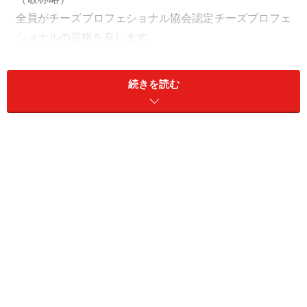
全員がチーズプロフェショナル協会認定チーズプロフェ
ショナルの資格を有します。
立木 理恵子
リテイルベーカリーチェーン／商品開
続きを読む
発
大学卒業後、パン職人を志してリテイルベーカリーチェ
ーン入社。 仕事をしながらコルドン・ブルーで学びパ
ティスリーのディプロムを取得。 製パンの各種コンテ
ストにも挑戦し、入賞経験も豊富。
日本ソムリエ協会認定ワインアドバイザー。
橋本 美帆
大手ホールセールベーカリー／商品開発
大学の食物栄養学科卒業後、大手ホールセールベーカリ
ーに入社。栄養士。
結婚後一旦退職するも再度入社し自費で日本パン技術研
究所で学び 夢であった開発部門に配属。業界の注目を