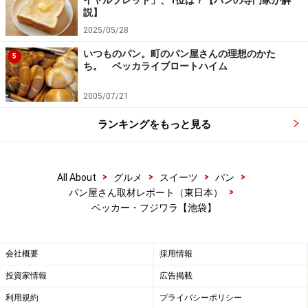
イヤルブレッド」、1位は？【パンの専門家が解
説】
豊島区池袋本町3-1-1
2025/05/28
TEL：03-3981-6540
いつものパン。町のパン屋さんの理想のかた
5
営業時間：8時～20時 不定休
ち。 ベッカライブロートハイム
【関連サイト】
2005/07/21
ガイドのパン屋取材レポート
ランキングをもっと見る
東京のパン屋さん
※記事内容は執筆時点のものです。最新の内容をご確認くださ
>
>
>
>
All About
グルメ
スイーツ
パン
い。
※メニューや料金などのデータは、取材時または記事公開時点で
>
パン屋さん取材レポート（東日本）
の内容です。
ベッカー・フジワラ【池袋】
会社概要
採用情報
投資家情報
広告掲載
利用規約
プライバシーポリシー