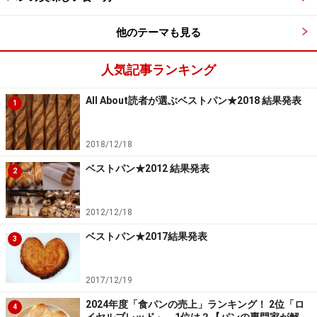
他のテーマも見る
人気記事ランキング
All About読者が選ぶベストパン★2018 結果発表
1
藤原敏夫さん
2018/12/18
注文後クリームを詰めるシュークリ
ベストパン★2012 結果発表
2
ーム
2012/12/18
ベストパン★2017結果発表
■
backer fujiwara(ベッカ
3
ー・フジワラ)
http://www.backerfujiwara
2017/12/19
.com
2024年度「食パンの売上」ランキング！ 2位「ロ
4