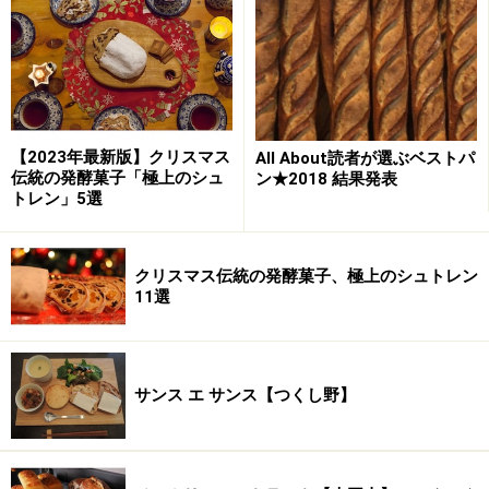
パンが浸透していくのかは楽しみなところです。
藤原さんが今一番楽しさを感じるのは、お客さんがパン
や店の作りに感激したり感心してくれる時だそうです。
わたしは訪れる誰もが、店とパンにある「らしさ」に心
【2023年最新版】クリスマス
All About読者が選ぶベストパ
伝統の発酵菓子「極上のシュ
ン★2018 結果発表
を動かされることと思います。ものを作るということ
トレン」5選
に、こんなに広い可能性があるということにきっと気づ
かされるから。
クリスマス伝統の発酵菓子、極上のシュトレン
11選
取材の日には売り切れてしまっていましたが、フィユタ
ージュ（パイ）が藤原さんのおすすめ。そろそろアップ
ルパイの季節です。
サンス エ サンス【つくし野】
洋菓子は予約注文のケーキの他、普段は素朴なプリンや
シュークリーム、マカロンなどがあります。ブーブーと
いう可愛い名前のダクワースはキャラメルシナモンクリ