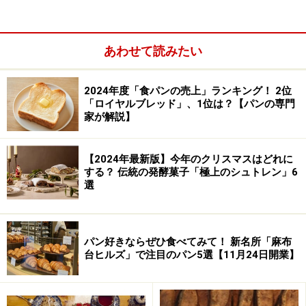
あわせて読みたい
2024年度「食パンの売上」ランキング！ 2位
「ロイヤルブレッド」、1位は？【パンの専門
家が解説】
酸味のある自家製酵母の田舎パン、ドイツ
パン、さっくりとトーストに向くパンド
店の前の黒板
【2024年最新版】今年のクリスマスはどれに
ミ、焼きカレーパン、栗の入った豆パン、
する？ 伝統の発酵菓子「極上のシュトレン」6
選
メロンパン。いろいろな種類がある中でも、下町らしく
昔ながらのソフトで甘いパンには、やはり人気があるよ
うです。
パン好きならぜひ食べてみて！ 新名所「麻布
台ヒルズ」で注目のパン5選【11月24日開業】
でも、取材中に訪れた年配のお客さんが「天然酵母のパ
ンはない？」と尋ねられていました。ドイツパンにもリ
ピーターはいるそうで、今後この町でどんなふうに食事