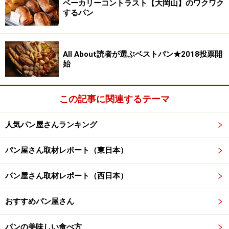
ベーカリーコントラスト【大岡山】のワクワク
ーム入り。
するパン
パン屋さんでちょっとしたデザートも買えるというのは
嬉しいものです。
All About読者が選ぶベストパン★2018投票開
始
藤原さんからメッセージをいただきました。
「池袋本町商店街は古くからの住人が多く温かい街なの
この記事に関連するテーマ
で、ちょっとさびれた感じの下町ではありますが、活気
人気パン屋さんランキング
づけるためにもがんばってパンを焼いています。一度来
店して気に入っていただけたら配送も承ります。ご来店
パン屋さん取材レポート（東日本）
をお待ちしています！」
パン屋さん取材レポート（西日本）
豆乳パン
田舎パン
おすすめパン屋さん
パンの美味しい食べ方
ベーグル型のクランベリースコーン
くるみ＆レーズン