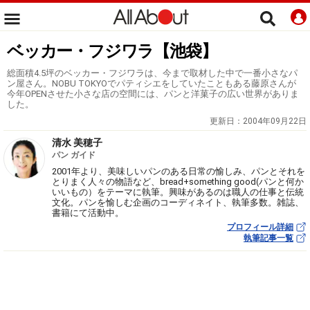
ベッカー・フジワラ【池袋】
総面積4.5坪のベッカー・フジワラは、今まで取材した中で一番小さなパ
ン屋さん。NOBU TOKYOでパティシエをしていたこともある藤原さんが
今年OPENさせた小さな店の空間には、パンと洋菓子の広い世界がありま
した。
更新日：
2004年09月22日
清水 美穂子
パン ガイド
2001年より、美味しいパンのある日常の愉しみ、パンとそれを
とりまく人々の物語など、bread+something good(パンと何か
いいもの）をテーマに執筆。興味があるのは職人の仕事と伝統
文化。パンを愉しむ企画のコーディネイト、執筆多数。雑誌、
書籍にて活動中。
プロフィール詳細
執筆記事一覧