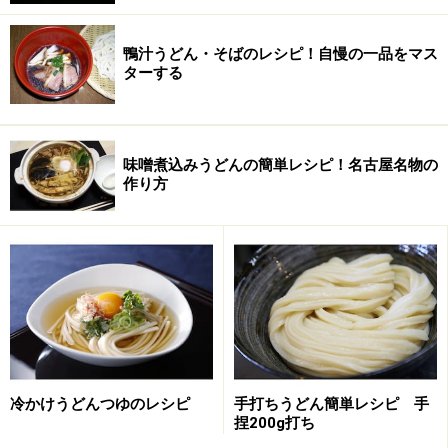
鴨汁うどん・そばのレシピ！自慢の一品をマス
ターする
味噌煮込みうどんの簡単レシピ！名古屋名物の
作り方
きぬさやはスジを取り、塩を加えたお湯で軽く湯通しし
ておきます。
豚肉、ホタテ貝は皿に並べて軽く塩と日本酒を振ってお
きます。
調理手順
冷かけうどんつゆのレシピ
手打ちうどん簡単レシピ 手
捏200g打ち
フライパンに油を入れて熱したら豚肉を入れて火を通し