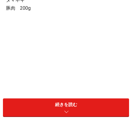
豚肉 200g
続きを読む
むき海老 20尾
帆立貝貝柱 10個
うずらの玉子水煮 4個