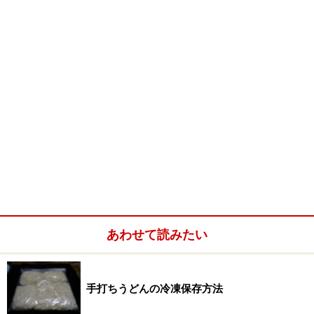
うどんかけ汁(少し濃い目に作る) 1500cc 1人前300cc
あんかけ用300cc
うどん玉 4個
日本酒 少々 下味用
塩 少々 下味用
片栗粉 大さじ1
油 大さじ1
下ごしらえ
ハクサイは茎の部分は削ぎ切りにして火が通りやすくし
ます。
あわせて読みたい
手打ちうどんの冷凍保存方法