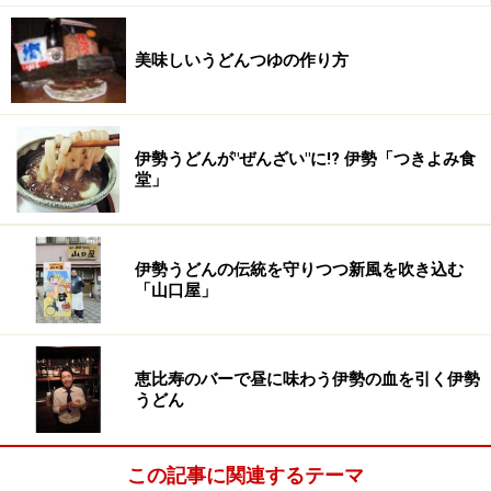
ます。
ニンジン・ハクサイの茎の部分から入れて少ししたら葉
美味しいうどんつゆの作り方
を入れてきぬさやを除くその他の野菜を入れます。
軽く火が通ったらむき海老とホタテガイをいれます。
ダシを1.5カップ300ccを入れて塩で味を調えます。
伊勢うどんが"ぜんざい"に!? 伊勢「つきよみ食
煮立ててから水溶き片栗粉をいれてあんかけにします。
堂」
心まで温かくなるように仕上ましょう
茹でたうどんを玉取りして温めてからどんぶりに盛り、
伊勢うどんの伝統を守りつつ新風を吹き込む
「山口屋」
温めた汁を入れてからあんかけをかけて最後にきぬさや
を載せます。
彩を考えて盛り付けしてみてください。
恵比寿のバーで昼に味わう伊勢の血を引く伊勢
うどん
関連レシピ
この記事に関連するテーマ
うどん・蕎麦の基本 出汁の取り方