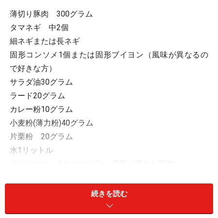
薄切り豚肉 300グラム
タマネギ 中2個
細ネギまたは長ネギ
固形コンソメ1個または固形ブイヨン（風味が異なるの
で好きな方）
サラダ油30グラム
ラード20グラム
カレー粉10グラム
小麦粉(薄力粉)40グラム
片栗粉 20グラム
水1リットル
うどんつゆ、またはだし汁 適量（濃さを調整）
醤油 大サジ1
塩 小サジ1
続きを読む
砂糖 大サジ1