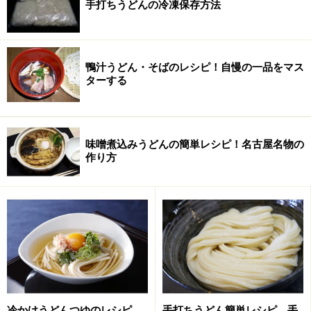
手打ちうどんの冷凍保存方法
タマネギを炒める
●
スープでカレーを溶く
鴨汁うどん・そばのレシピ！自慢の一品をマス
煮込んだスープでカレー粉を溶きます。少しずつダマが
ターする
できないように丁寧に伸ばしていきます。できあがった
スープがカレーベースです。
味噌煮込みうどんの簡単レシピ！名古屋名物の
●
味の仕上げは和風の隠し味
作り方
カレーベースをうどんつゆ、またはかつおだし汁などで
お好みの濃さに薄めます。隠し味に砂糖と醤油をお好み
で適当に加えます。私の場合は5人前で砂糖大サジ1杯で
す。醤油も大サジ1杯程度です。
●
とろみづけ
お好みで水溶き片栗粉でとろみをつけます。さらさらの
冷かけうどんつゆのレシピ
手打ちうどん簡単レシピ 手