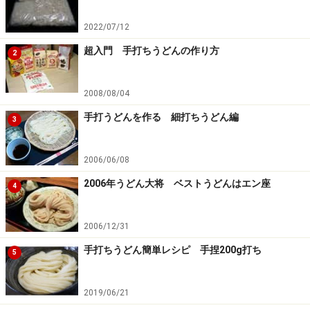
2022/07/12
超入門 手打ちうどんの作り方
2
2008/08/04
※記事内容は執筆時点のものです。最新の内容をご確認くださ
い。
手打うどんを作る 細打ちうどん編
3
※メニューや料金などのデータは、取材時または記事公開時点で
の内容です。
2006/06/08
2006年うどん大将 ベストうどんはエン座
4
2006/12/31
手打ちうどん簡単レシピ 手捏200g打ち
5
2019/06/21