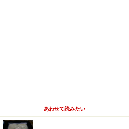
うどん 5人分 冷凍うどんでも可
●
小麦粉とカレー粉を炒める
弱火でラード（無ければサラダ油）で小麦粉を炒める。
ほんのりと薄茶になるまで炒めるとあとの風味がよい。
カレー粉を加えてまんべんなく炒めて塊ができないよう
にする。カレーの香が強くなる。
カレー粉を炒める
●
タマネギを炒める
タマネギをみじん切りにしてサラダ油で炒める。透き通
ってキツネ色になるまで炒めたら水と固形スープ、塩を
あわせて読みたい
加えて煮込みます。