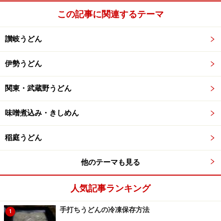
牛乳を加えて加熱して流行のクリーミータイプカレーう
この記事に関連するテーマ
どんに仕上げても良いと思います。
薬味は細ネギか白髪ネギがよいでしょう。
讃岐うどん
カレースープが残ったら迷わずご飯を入れてカレー雑
炊。食べ過ぎに注意の誘惑の逸品となります。
伊勢うどん
関東・武蔵野うどん
完成
味噌煮込み・きしめん
稲庭うどん
他のテーマも見る
人気記事ランキング
手打ちうどんの冷凍保存方法
1