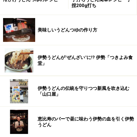
カレースープがお好きな場合は片栗粉は使わなくてもよ
捏200g打ち
いです。
●
トッピング
美味しいうどんつゆの作り方
豚肉の薄切りを軽くカレーで煮込んで盛り付けると見栄
えがよくなります。牛肉でもよいですし海老やイカなど
海鮮材料でもよいでしょう。
伊勢うどんが"ぜんざい"に!? 伊勢「つきよみ食
堂」
●
完成
うどんを茹でて冷水で締めたあともう一度温めてからカ
レーとあわせます。カレーは上からかけてもよいです
伊勢うどんの伝統を守りつつ新風を吹き込む
「山口屋」
し、鍋で一度煮込んでもよいです。
熱々のところをふうふう言いながら食べると気分爽快間
恵比寿のバーで昼に味わう伊勢の血を引く伊勢
違いなし。
うどん
辛いのが苦手な人はカレー粉の量を加減したり、最後に