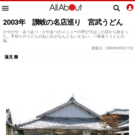
2003年 讃岐の名店巡り 宮武うどん
ひやひや・あつあつ・ひやあつのメニューの呼び方はこの店から始まっ
た。手切りのうどんのねじれがなんともいえない。一味違ううどんの
味。
更新日：
2003年09月17日
蓮見 壽