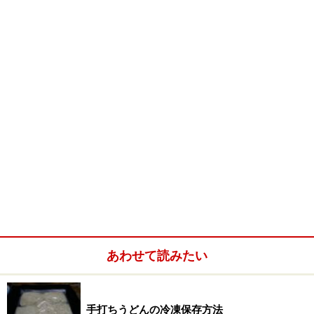
皿に乗せて後で自己申告です。ここのてんぷらも当然や
まうちと同じです。げそ天が一番人気。注文はひやひや
大とかあつあつ小とか伝えるわけです。なかなかの活気
です。座敷もあるから少しゆっくりと足を伸ばすのも良
いでしょう。
私はカウンターで大将の手切りのパフォーマンスをしっ
かりと見ていました。使い込まれた包丁が手の一部のよ
うになっていて切り進みます。手ごまです。
手切りのお店は今はあまりないようです。たくさんうど
あわせて読みたい
ん作るには麺きり台を使う店が多いのです。手切りには
手切りの気持ちばらつく良さがあります。ねじれもその
特徴のひとつでしょう。だしの絡みが良いようです。
手打ちうどんの冷凍保存方法