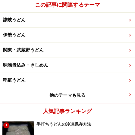
●関連リンク
この記事に関連するテーマ
讃岐の名店巡り山越・谷川米穀店
讃岐の名店巡り やまうち
讃岐うどん
※記事内容は執筆時点のものです。最新の内容をご確認くださ
伊勢うどん
い。
※メニューや料金などのデータは、取材時または記事公開時点で
の内容です。
関東・武蔵野うどん
味噌煮込み・きしめん
稲庭うどん
他のテーマも見る
人気記事ランキング
手打ちうどんの冷凍保存方法
1