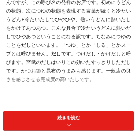
んですが、この呼び名の発祥のお店です。初めにうどん
の状態、次につゆの状態を表現する言葉が続くと冷たい
うどん+冷たいだしでひやひや、熱いうどんに熱いだし
をかけてあつあつ。こんな具合で冷たいうどんに熱いだ
しでひやあつということになる訳です。ちなみにつゆの
ことを
だし
といいます。「つゆ」とか「しる」とかスー
プとは呼びません。
だし
です。つけだし・かけだしと呼
びます。宮武のだしはいりこの効いたすっきりしただし
です。かつお節と昆布のうまみも感じます。一般店の良
さを感じさせる完成度の高いだしです。
続きを読む
宮武の注文の仕方はおばさんに注文を告げて席で待つと
できあがると持ってきてくれます。てんぷら類は自分で