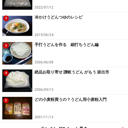
2022/07/12
冷かけうどんつゆのレシピ
2
2019/06/24
手打うどんを作る 細打ちうどん編
3
2006/06/08
絶品お取り寄せ 讃岐うどん がもう 坂出市
4
2006/09/13
どの小麦粉買うの？うどん用小麦粉入門
5
2001/11/13