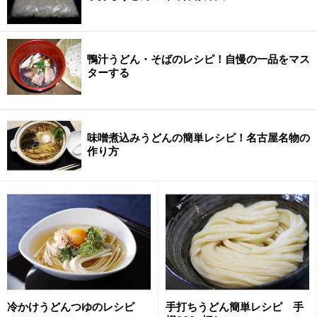
宮武で食べたのはひやひや小です。少しねじれたうどん
は光ってつやつや。冷たいだしでより締まっています。
鴨汁うどん・そばのレシピ！自慢の一品をマス
ズズッーとすすりこむとガツンと押し返しがあります。
ターする
さっぱりとすっきりしただしで本日６杯ということを忘
れてするすると胃に落ちていきます。噛んだか噛まなか
ったか・・・うどんが口と喉で踊ったような気がしまし
味噌煮込みうどんの簡単レシピ！名古屋名物の
た。４年前に来た時は少し時間をはずしていたので今回
作り方
が宮武の本質を味わえたような気がしました。うまかっ
たです。
ひやひや小２３０円。何たる満足感!
【宮武うどんDATA】
冷かけうどんつゆのレシピ
手打ちうどん簡単レシピ 手