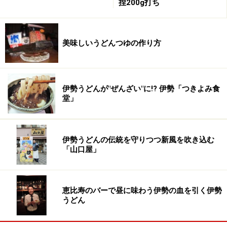
捏200g打ち
住所 香川県仲多度郡琴平町上櫛梨1050-3
電話 0877-75-0576
営業時間 8:30-17:00
美味しいうどんつゆの作り方
定休日 水曜日
●主なメニュー
しょうゆ小 200円 しょうゆ大 300円 しょうゆ特
伊勢うどんが"ぜんざい"に!? 伊勢「つきよみ食
堂」
400円
かけ(ひやひや・あつあつ・ひやあつ)小 230円 かけ
大 350円 かけ特 500円
伊勢うどんの伝統を守りつつ新風を吹き込む
湯だめ小 230円 湯だめ大 350円 湯だめ特 500
「山口屋」
円
キツネ小 340円 キツネ大 460円 キツネ特 610
円
恵比寿のバーで昼に味わう伊勢の血を引く伊勢
うどん
てんぷら やさい90円 げそ天110円