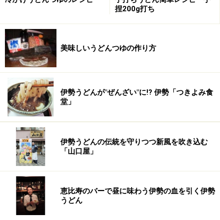
捏200g打ち
【つゆの薀蓄】
田丸屋のＷＥＢを見るとホームページに『胡麻だれ』の
作り方がのっている。それだけこだわりが感じられるア
美味しいうどんつゆの作り方
イテムだ。金胡麻と赤味噌と砂糖、醤油だれとハーモニ
ーは素晴らしい。上品で味わい深い香とこくのある風味
は田丸屋のうどんによくなじむ。２色だれの場合は醤油
伊勢うどんが"ぜんざい"に!? 伊勢「つきよみ食
だれのほうから食べることを薦められる。胡麻だれはこ
堂」
くがあるので先にこちらを食べると醤油だれの繊細さが
薄れてしまうからかもしれない。その醤油だれも秀逸
だ。本枯れ節と利尻昆布、本返しでの作りだから手抜き
伊勢うどんの伝統を守りつつ新風を吹き込む
は無い。まっとうに作られているものは美味い。たっぷ
「山口屋」
り付いてきたつゆは・・・少しお湯で割って飲み干して
しまった。その時に鰹の香が馥郁と立ち上がる。気持ち
恵比寿のバーで昼に味わう伊勢の血を引く伊勢
甘めの仕上げがうどんに合う。うどん専門店の良さを存
うどん
分に発揮している。