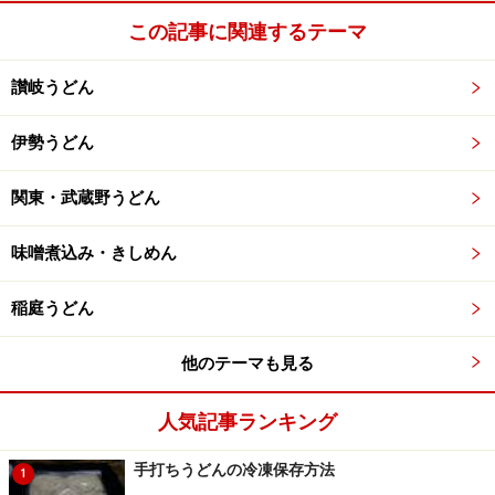
この記事に関連するテーマ
水沢観世音と温泉情報と田丸屋のデータは次のページ。
讃岐うどん
※記事内容は執筆時点のものです。最新の内容をご確認くださ
い。
伊勢うどん
※メニューや料金などのデータは、取材時または記事公開時点で
の内容です。
関東・武蔵野うどん
次のページへ
1
/
2
味噌煮込み・きしめん
稲庭うどん
他のテーマも見る
人気記事ランキング
手打ちうどんの冷凍保存方法
1