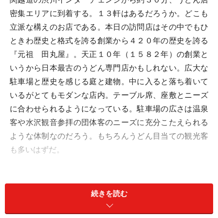
密集エリアに到着する。１３軒はあるだろうか。どこも
立派な構えのお店である。本日の訪問店はその中でもひ
ときわ歴史と格式を誇る創業から４２０年の歴史を誇る
『元祖 田丸屋』。天正１０年（１５８２年）の創業と
いうから日本最古のうどん専門店かもしれない。広大な
駐車場と歴史を感じる庭と建物。中に入ると落ち着いて
いるがとてもモダンな店内。テーブル席、座敷とニーズ
に合わせられるようになっている。駐車場の広さは温泉
客や水沢観音参拝の団体客のニーズに充分こたえられる
ような体制なのだろう。もちろんうどん目当ての観光客
も多いはずだ。
続きを読む
『三楽御膳２色汁』\1,600