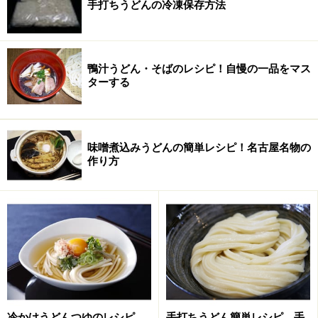
手打ちうどんの冷凍保存方法
くらいすっきりとした洗練された味わいを持つ。地粉は
小麦の香を引き立てる役割かもしれない。多加水、高濃
度の塩水でゆっくりと二日かけて熟成製造される。この
鴨汁うどん・そばのレシピ！自慢の一品をマス
状態のうどんを団体のお客さんに一度に出すのは大変な
ターする
苦労だろう。まったく手抜きの無い立派なうどんだ。
【お土産・ネットショッピング】
味噌煮込みうどんの簡単レシピ！名古屋名物の
うどんは生の状態でお土産うどんとして買える。日持ち
作り方
は冷蔵１週間。日持ちさせたい場合は半生うどんの用意
もある。うどんに感動したらお土産も忘れずに・・・も
ちろんＷＥＢからの注文も可能である。水沢まで来られ
なければ取り寄せて味わうのもよいだろう。味は保証し
ます。指示通りの茹で方をすればまず失敗は無いだろ
う。説明書きが丁寧で美味しく食べてもらえるようにポ
イントをしっかりと押さえている。
冷かけうどんつゆのレシピ
手打ちうどん簡単レシピ 手