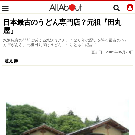
日本最古のうどん専門店？元祖『田丸
屋』
水沢観音の門前に栄える水沢うどん。４２０年の歴史を誇る最古のうど
ん屋がある。元祖田丸屋はうどん、つゆともに絶品！！
更新日：
2002年05月23日
蓮見 壽