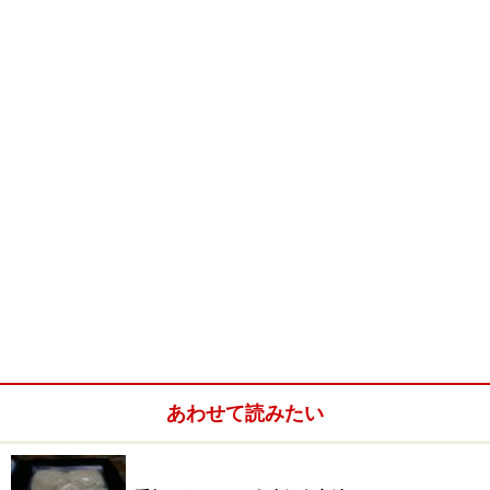
通されたテーブルは庭が見える落ち着いた席。裏山から
流れ落ちる水は湧き水だろうか。自然を取り入れた見事
な庭がある。注文したのは『三楽御膳２色汁』天ぷら三
品に山菜の煮物、冷たいざるうどんに醤油だれ、胡麻味
噌だれの２種のつゆがつく。まさに膳と呼ぶにふさわし
い見事な演出の膳が出てくる。讃岐のセルフのうどんも
魅力だがその対極のうどんだ。価格は１６００円税別、
この立地とこの演出、そしてなによりこの味なら充分に
納得だろう。
【うどんの薀蓄】
うどんは３種の小麦粉をブレンドするそうだ。国内産も
あわせて読みたい
含まれるという。うどんは半透明できらきら輝く伸びの
ある喉越しのよいもの。当然茹で立てである。腰も強く
弾力も申し分ない。地粉を含むというのが信じられない