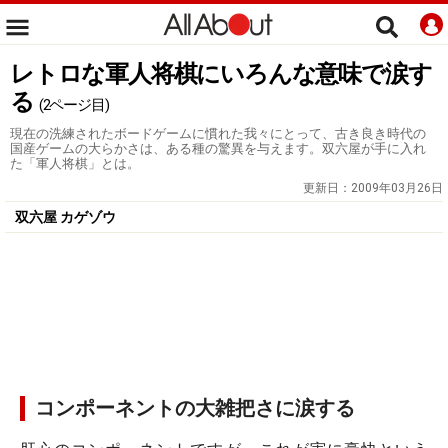
レトロな軍人将棋にいろんな意味で涙す
る
(2ページ目)
現在の洗練されたボードゲームに慣れた我々にとって、古き良き時代の
国産ゲームの大らかさは、ある種の驚異を与えます。双六屋が手に入れ
た「軍人将棋」とは。
更新日：
2009年03月26日
双六屋 カゲゾウ
コンポーネントの大雑把さに涙する