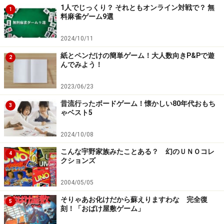
1人でじっくり？ それともオンライン対戦で？ 無
1
料麻雀ゲーム9選
2024/10/11
紙とペンだけの簡単ゲーム！大人数向きP&Pで遊
2
んでみよう！
2023/06/23
昔流行ったボードゲーム！懐かしい80年代おもち
3
ゃベスト5
2024/10/08
こんな宇野家族みたことある？ 幻のＵＮＯコレ
4
クションズ
2004/05/05
そりゃあお化けだから蘇えりますわな 完全復
5
刻！「おばけ屋敷ゲーム」