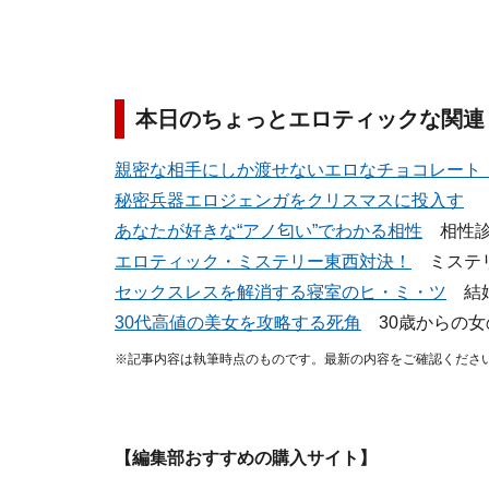
本日のちょっとエロティックな関連
親密な相手にしか渡せないエロなチョコレート
秘密兵器エロジェンガをクリスマスに投入す
あなたが好きな“アノ匂い”でわかる相性
相性診
エロティック・ミステリー東西対決！
ミステリ
セックスレスを解消する寝室のヒ・ミ・ツ
結婚
30代高値の美女を攻略する死角
30歳からの女
※記事内容は執筆時点のものです。最新の内容をご確認くださ
【編集部おすすめの購入サイト】