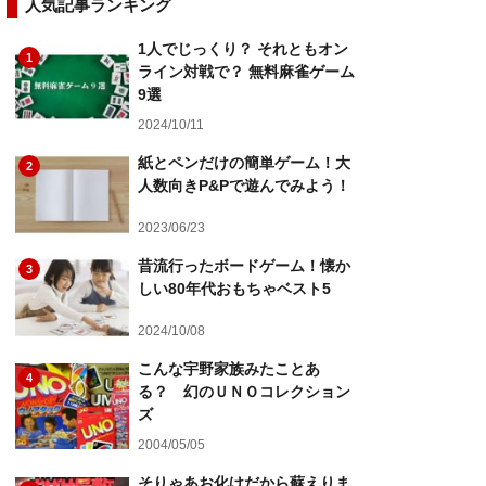
人気記事ランキング
1人でじっくり？ それともオン
1
ライン対戦で？ 無料麻雀ゲーム
9選
2024/10/11
紙とペンだけの簡単ゲーム！大
2
人数向きP&Pで遊んでみよう！
2023/06/23
昔流行ったボードゲーム！懐か
3
しい80年代おもちゃベスト5
2024/10/08
こんな宇野家族みたことあ
4
る？ 幻のＵＮＯコレクション
ズ
2004/05/05
そりゃあお化けだから蘇えりま