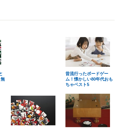
と
昔流行ったボードゲー
 無
ム！懐かしい80年代おも
ちゃベスト5