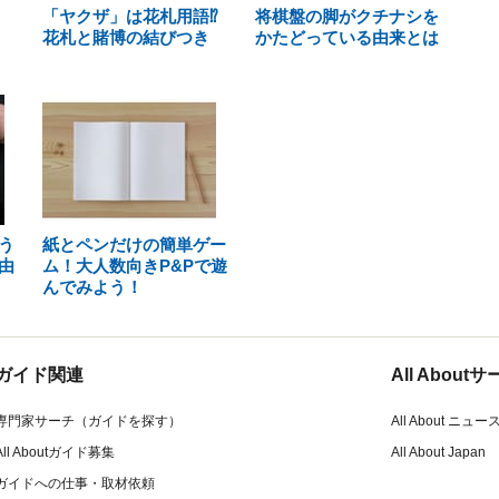
「ヤクザ」は花札用語⁉
将棋盤の脚がクチナシを
花札と賭博の結びつき
かたどっている由来とは
う
紙とペンだけの簡単ゲー
由
ム！大人数向きP&Pで遊
んでみよう！
ガイド関連
All Abou
専門家サーチ（ガイドを探す）
All About ニュー
All Aboutガイド募集
All About Japan
ガイドへの仕事・取材依頼