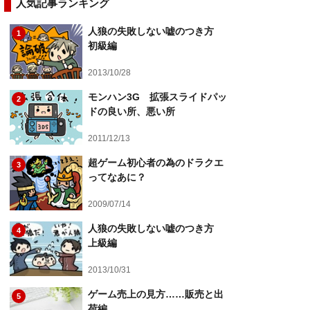
人気記事ランキング
人狼の失敗しない嘘のつき方
1
初級編
2013/10/28
モンハン3G 拡張スライドパッ
2
ドの良い所、悪い所
2011/12/13
超ゲーム初心者の為のドラクエ
3
ってなあに？
2009/07/14
人狼の失敗しない嘘のつき方
4
上級編
2013/10/31
ゲーム売上の見方……販売と出
5
荷編