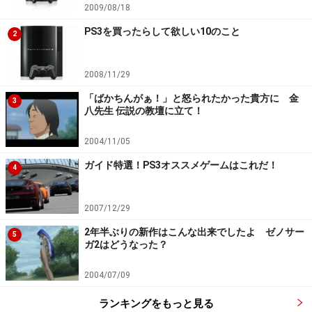
2009/08/18
PS3を買ったらして欲しい10のこと
2
2008/11/29
「ばかちんがぁ！」と怒られたかった貴方に 金
3
八先生 伝説の教壇に立て！
2004/11/05
ガイド特選！PS3オススメゲームはこれだ！
4
2007/12/29
2年半ぶりの新作はこんな出来でしたよ ゼノサー
5
ガ2はどうなった？
2004/07/09
ランキングをもっと見る