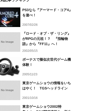
PS3なら『アーマード・コア4』
を遊べ！
2007/02/26
『ロード・オブ・ザ・リング』
がRPGの元祖！？ 『指輪物
語』から『FF11』へ！
2002/05/15
ボーナスで擬似次世代ゲーム機
体験！
2005/11/23
東京ゲームショウの情報をいち
はやく！ TGSヘッドライン
2001/10/16
東京ゲームショウ2002特