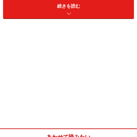
続きを読む
トDVDなんてのもあるらしい）」くらいに、カッコの中
に入る下心程度の存在なのではなかろうか。そうあるべ
きだと思う。
しかし、実際DVDなど家電購入の決定権を握っているの
がお父さんだという家庭は多そうだし、そのお父さんの
購入の決め手…とまではいかなくとも重要な要素のひと
つくらいにはなっていそうだ。
あわせて読みたい