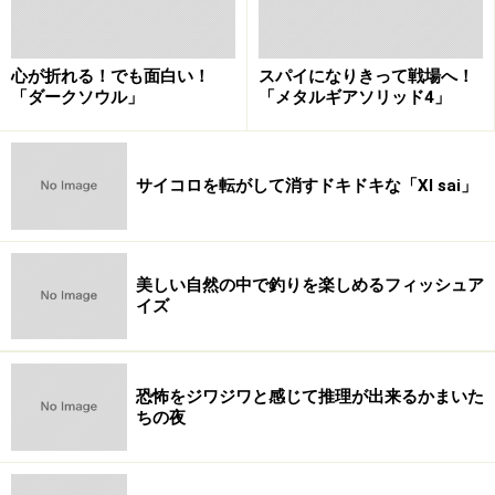
ビデオ登場時にはそれまで主にピンク映画でしか見られ
なかったアダルト作品が家庭で見れるようになり、
心が折れる！でも面白い！
スパイになりきって戦場へ！
DVD登場時には気軽に購入できる作品が安価に提供さ
「ダークソウル」
「メタルギアソリッド4」
れ、
インターネット登場時には店舗まで足を運ばなくとも家
に居ながらストリーミングやダウンロードで視聴できる
サイコロを転がして消すドキドキな「XI sai」
ようになった。
次に登場したのはBlu-rayDisc。それも今回はBlu-rayDisc
美しい自然の中で釣りを楽しめるフィッシュア
が再生できるPS3でのアダルトを検証してみたい。
イズ
※記事内容は執筆時点のものです。最新の内容をご確認くださ
い。
恐怖をジワジワと感じて推理が出来るかまいた
ちの夜
次のページへ
1
/
3