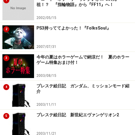
1
祖！？ 『指輪物語』から『FF11』へ！
2002/05/15
PS3持っててよかった！『FolksSoul』
2
2007/07/31
今年の夏はホラーゲームで納涼だ！ 夏のホラー
3
ゲーム特集おまけ付！
2003/08/15
プレステ絵日記 ガンダム、ミッションモード紹
4
介
2003/11/11
プレステ絵日記 新世紀エヴァンゲリオン2
5
2003/11/21