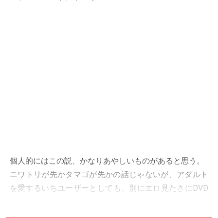
個人的にはこの説、かなりあやしいものがあると思う。
ニワトリが先かタマゴが先かの話じゃないが、アダルト
を愛するいちユーザーとしても、別にエロ見たさにDVD
デッキが売れたわけじゃないよなぁと感じる。
むしろ「映画とかが大迫力で見れるDVD（しかもアダル