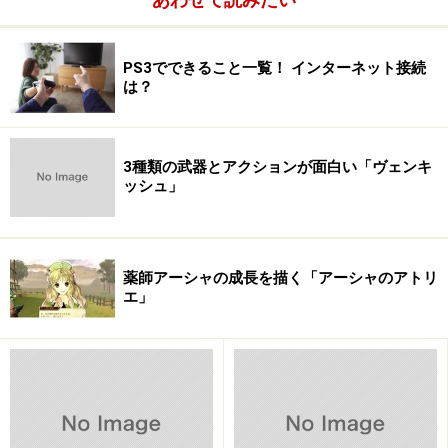
PS3でできること一覧！ インターネット接続
は？
アダルトコンテンツの推移
順番はともかくビデオデッキ登場以前とはまったく隔世
の感があるアダルトコンテンツ。
3種類の武器とアクションが面白い「ヴェンキ
ッシュ」
新しいメディアとしてBlu-rayDiscにも対応したPS3で
も、やっぱりアダルトコンテンツは楽しめるのだろう
か…？
薬師アーシャの成長を描く「アーシャのアトリ
エ」
ここ数年アダルトの業界にも大きな変化があるらしく、
インターネットを使った動画配信なども多くのユーザー
を獲得しているらしい。
確かに新しいメディア登場時には映画やビデオクリップ
のみならず、アダルトにとっても変革のときである。