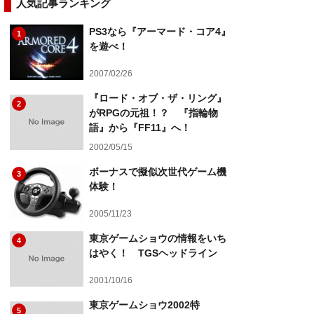
人気記事ランキング
PS3なら『アーマード・コア4』
1
を遊べ！
2007/02/26
『ロード・オブ・ザ・リング』
2
がRPGの元祖！？ 『指輪物
語』から『FF11』へ！
2002/05/15
ボーナスで擬似次世代ゲーム機
3
体験！
2005/11/23
東京ゲームショウの情報をいち
4
はやく！ TGSヘッドライン
2001/10/16
東京ゲームショウ2002特
5