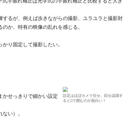
電子式手振れ補正は光学式の手振れ補正と比較すると大き
揮するが、例えば歩きながらの撮影、ユラユラと撮影対
るのか、特有の映像の乱れを感じる。
っかり固定して撮影したい。
まかせっきりで細かい設定
設定はほぼカメラ任せ。顔を認識す
ると□で囲むのが面白い！
れない）。