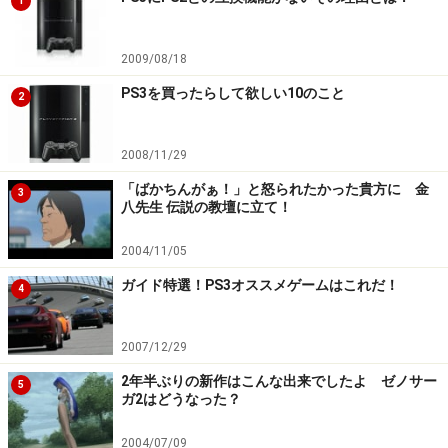
1
2009/08/18
PS3を買ったらして欲しい10のこと
2
2008/11/29
「ばかちんがぁ！」と怒られたかった貴方に 金
3
八先生 伝説の教壇に立て！
2004/11/05
ガイド特選！PS3オススメゲームはこれだ！
4
2007/12/29
2年半ぶりの新作はこんな出来でしたよ ゼノサー
5
ガ2はどうなった？
2004/07/09