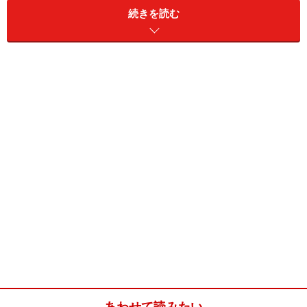
続きを読む
った。
ゲーム基板にはADPCMという音源が載っていることがあ
り、録音した音声が再生可能だった。主に短いセリフな
どに使われていたが、容量などの制約をどうにかすれ
ば、ボーカルもなんとか再生可能だったのである。
その後家庭用ゲームでは1995年に『テイルズ オブ ファ
ンタジア』が発売されてゲームユーザーの度肝を抜い
た。
なんとスーパーファミコンソフトにも関わらず、アニメ
のようにボーカル入りオープニングから始まるのだ（ち
なみにスーファミ初、というわけではない）。
これはすごい。ロマンである。
これ以降メディアがCDになり、様々なタイトルがボーカ
あわせて読みたい