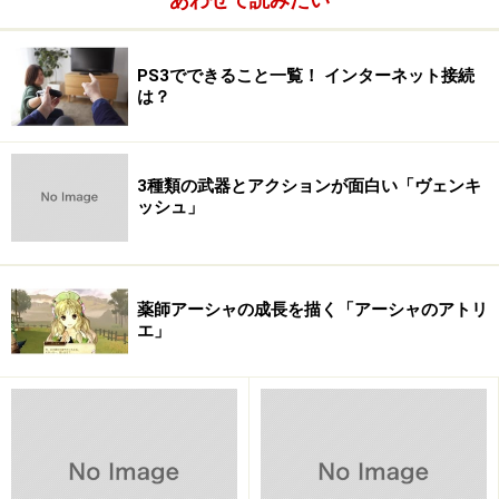
ル曲を収録したが、カセットの貴重な容量にボーカルを
入れてしまうという発想が実にファンタジアではない
PS3でできること一覧！ インターネット接続
か。
は？
ちなみに『ファイナルファンタジーVI』ではなんとオペ
ラシーンが再現されている。ここまで来ればもう何も言
3種類の武器とアクションが面白い「ヴェンキ
ッシュ」
うことはない。ナイスファンタジーである。
そしてPCエンジンのCD-ROM、メガドライブのメガCDな
どからは
生演奏、ボーカルが散見される
ようになってく
薬師アーシャの成長を描く「アーシャのアトリ
エ」
る。
※記事内容は執筆時点のものです。最新の内容をご確認くださ
い。
次のページへ
1
/
3