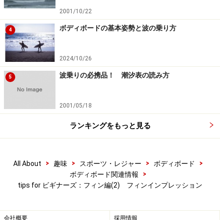
2001/10/22
ボディボードの基本姿勢と波の乗り方
4
2024/10/26
波乗りの必携品！ 潮汐表の読み方
5
2001/05/18
ランキングをもっと見る
>
>
>
>
All About
趣味
スポーツ・レジャー
ボディボード
>
ボディボード関連情報
tips for ビギナーズ：フィン編(2) フィンインプレッション
会社概要
採用情報