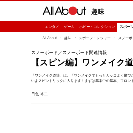
趣味
エンタメ
ゲーム
ホビー・コレクション
スポー
All About
趣味
スポーツ・レジャー
スノーボ
スノーボード
／スノーボード関連情報
【スピン編】ワンメイク道場
「ワンメイク道場」は、「ワンメイクでもっとカッコよく飛び
いよスピントリックに入ります！まずは基本中の基本、フロント
日色 裕二