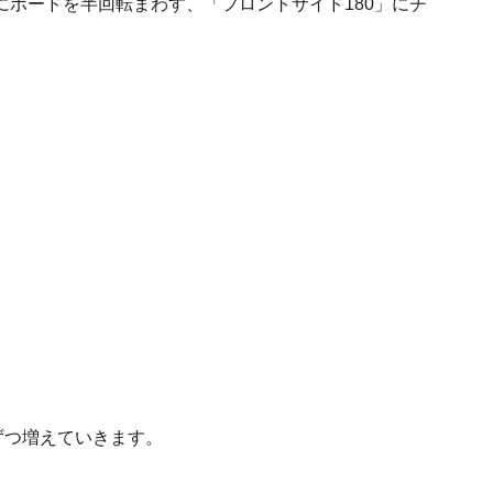
ボードを半回転まわす、「フロントサイド180」にチ
ずつ増えていきます。