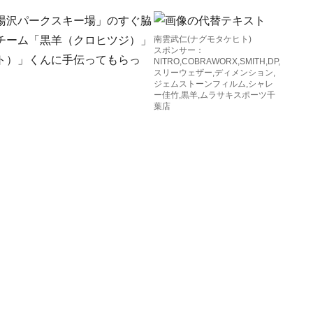
湯沢パークスキー場」のすぐ脇
チーム「黒羊（クロヒツジ）」
南雲武仁(ナグモタケヒト)
スポンサー：
ト）」くんに手伝ってもらっ
NITRO,COBRAWORX,SMITH,DP,
スリーウェザー,ディメンション,
ジェムストーンフィルム,シャレ
ー佳竹,黒羊,ムラサキスポーツ千
葉店