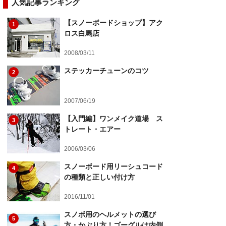
人気記事ランキング
【スノーボードショップ】アク
1
ロス白馬店
2008/03/11
ステッカーチューンのコツ
2
2007/06/19
【入門編】ワンメイク道場 ス
3
トレート・エアー
2006/03/06
スノーボード用リーシュコード
4
の種類と正しい付け方
2016/11/01
スノボ用のヘルメットの選び
5
方・かぶり方！ゴーグルは内側