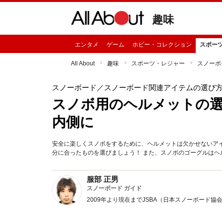
趣味
エンタメ
ゲーム
ホビー・コレクション
スポー
All About
趣味
スポーツ・レジャー
スノーボ
スノーボード
／スノーボード関連アイテムの選び
スノボ用のヘルメットの
内側に
安全に楽しくスノボをするために、ヘルメットは欠かせないア
分に合ったものを選びましょう！ また、スノボのゴーグルはヘ
服部 正男
スノーボード ガイド
2009年より現在までJSBA（日本スノーボード