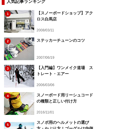
人気記事ランキング
【スノーボードショップ】アク
1
ロス白馬店
2008/03/11
ステッカーチューンのコツ
2
2007/06/19
【入門編】ワンメイク道場 ス
3
トレート・エアー
2006/03/06
スノーボード用リーシュコード
4
の種類と正しい付け方
2016/11/01
スノボ用のヘルメットの選び
5
方・かぶり方！ゴーグルは内側