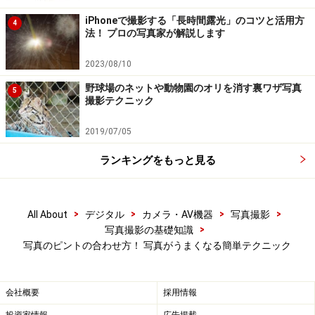
iPhoneで撮影する「長時間露光」のコツと活用方
4
オートフォーカス任せで、ピント合わせをして撮影。ピ
法！ プロの写真家が解説します
ントを合わせたかった箇所は、手前の犬の置物。しか
2023/08/10
し、ピントは奥のサボテンに合っています
野球場のネットや動物園のオリを消す裏ワザ写真
5
撮影テクニック
2019/07/05
上と同じ状況で、フォーカスロックを利用して撮影した
もの。ピントがしっかり合わせたかった犬のところに来
ランキングをもっと見る
ています。ピントが合わせたいところに合っている写真
>
>
>
>
All About
デジタル
カメラ・AV機器
写真撮影
ピント合わせする前、ファインダーや液晶画面を見なが
>
写真撮影の基礎知識
らフレームを整えます。先のフレームを作り、その画面
写真のピントの合わせ方！ 写真がうまくなる簡単テクニック
の中にあるものに対してオートフォーカスでピント合わ
せが行われます。
会社概要
採用情報
オートフォーカスの特性として、フレーム中央付近にあ