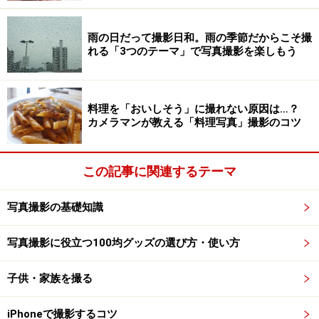
ニュアルフォーカスで手動でピント合わせもできます
が、コンデジの場合、ほとんどの機種はオートフォーカ
雨の日だって撮影日和。雨の季節だからこそ撮
れる「3つのテーマ」で写真撮影を楽しもう
スにてピント合わせをして撮影します。
オートフォーカスは、自動で被写体にピントを合わせて
料理を「おいしそう」に撮れない原因は…？
くれる便利な機能。しかし、そのピントも思い通りのと
カメラマンが教える「料理写真」撮影のコツ
ころに合ってくれなければ、せっかく撮影した写真も台
無しです。
この記事に関連するテーマ
ではなぜオートフォーカスで合わせたいところにピント
写真撮影の基礎知識
が合わないことがあるのでしょうか。
写真撮影に役立つ100均グッズの選び方・使い方
オートフォーカスでピントを合わせる場合、ピントを合
わせる基準となるフォーカスポイントという基準点がカ
子供・家族を撮る
メラごとに設けられています。
画面の中にある被写体に
対し、フォーカスポイント上にあるものをひとつ自動的
iPhoneで撮影するコツ