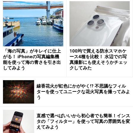
オートフォーカスで思い通りにピントが合
わないのはなぜ？
ピントの合った部分は一番手前の花に。オートフォーカ
スでは、思った箇所にピントが合わないことが多々あり
「海の写真」がキレイに仕上
100均で買える防水スマホケ
がる！ iPhoneの写真編集機
ース4種を比較！ 水辺での写
ます
能を使って海の青さを引き出
真撮影にも使えそうかチェッ
してみよう
クしてみた
線香花火が虹色にかがやく!? 不思議なフィル
本来合わせたかったピントはこちらの写真。上の写真と
ターを使ってユニークな花火写真を撮ってみよ
比較してみると、ピント合わせの違いによる出来映えの
う
差はとても大きいことがわかります
直感で選べばいいから初心者でも簡単！インス
ビギナーの方の多くは、オートフォーカスでピント合わ
タの「フィルター」を使って写真の雰囲気を変
えてみよう
せをしていることだと思います。デジイチであれば、マ