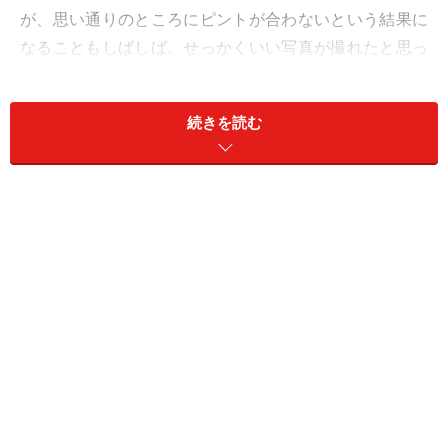
が、思い通りのところにピントが合わないという結果に
なることもしばしば。せっかくいい写真が撮れたと思っ
ても、ピントが合ってなかったら台無しですね。
続きを読む
ピント合わせが上手く出来るだけでも写真の出来が上手
になります。まずは、的確な場所へのピント合わせがで
きるようになりたいものです。
ビギナーの方がオートフォーカスを使って、的確にピン
トを合わせをするためのコツをお教えしましょう。
＜目次＞