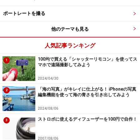
に選びそこにピント合わせを行います
。
ポートレートを撮る
画面の中には、ピントが合う対象となる被写体がたくさ
他のテーマも見る
んあります。オートフォーカスは、そのどこかにピント
を合わせるのですが、それがいつも思い通りのところに
人気記事ランキング
合うとは限りません。
100均で買える「シャッターリモコン」を使ってス
1
マホで遠隔撮影してみよう
この自動的に行われるピント合わせで意図したところと
別の箇所にピントが合ってしまうことが、思い通りとは
2024/04/30
違うところにピントの合った写真になる理由です。
「海の写真」がキレイに仕上がる！ iPhoneの写真
2
編集機能を使って海の青さを引き出してみよう
2024/08/06
フォーカスロックで撮れば思い通りにピン
ストロボに使えるディフューザーを100円で自作！
3
ト合わせが可能
2007/08/06