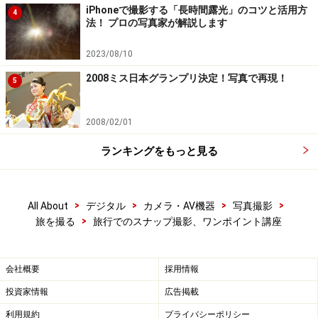
iPhoneで撮影する「長時間露光」のコツと活用方
4
法！ プロの写真家が解説します
2023/08/10
2008ミス日本グランプリ決定！写真で再現！
5
2008/02/01
ランキングをもっと見る
>
>
>
>
All About
デジタル
カメラ・AV機器
写真撮影
>
旅を撮る
旅行でのスナップ撮影、ワンポイント講座
会社概要
採用情報
投資家情報
広告掲載
利用規約
プライバシーポリシー