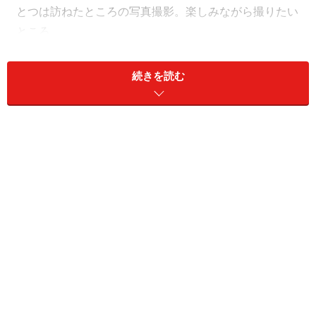
とつは訪ねたところの写真撮影。楽しみながら撮りたい
ところ
グループツアーや家族や仲間との旅行など、旅のサイズ
続きを読む
や形態は様々ですが、共通するのは日頃とは違った場所
を訪ねるということ。
非日常の場所にいるからこそ、気がついたり撮りたくな
るものがあります。旅の写真がおもしろいのは、そんな
いつもなら撮らないものも写真に残るところにもあるの
かもしれません。
本格的な撮影旅行を除けば、旅の思い出作りなどに撮る
のが旅の写真。旅行での写真撮影は、楽しみながらおこ
なうことが基本です。あまり肩肘張らずに気軽にレンズ
を向けてみましょう。