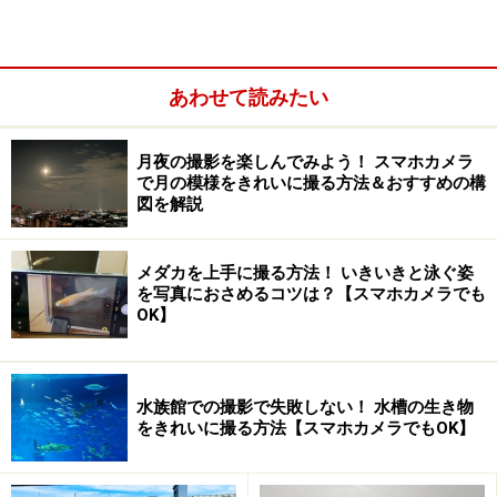
よくある旅行中の撮影シーンでのワンポイントアドバイ
スをご紹介しましょう。
あわせて読みたい
最初は観光地で風景と人物を効率よく撮るときのポイン
月夜の撮影を楽しんでみよう！ スマホカメラ
トを次のページで！
で月の模様をきれいに撮る方法＆おすすめの構
図を解説
※記事内容は執筆時点のものです。最新の内容をご確認くださ
メダカを上手に撮る方法！ いきいきと泳ぐ姿
い。
を写真におさめるコツは？【スマホカメラでも
OK】
次のページへ
1
/
4
水族館での撮影で失敗しない！ 水槽の生き物
をきれいに撮る方法【スマホカメラでもOK】