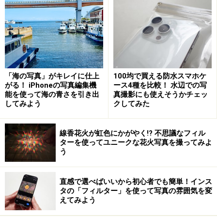
「海の写真」がキレイに仕上
100均で買える防水スマホケ
がる！ iPhoneの写真編集機
ース4種を比較！ 水辺での写
能を使って海の青さを引き出
真撮影にも使えそうかチェッ
してみよう
クしてみた
線香花火が虹色にかがやく!? 不思議なフィル
ターを使ってユニークな花火写真を撮ってみよ
う
直感で選べばいいから初心者でも簡単！インス
タの「フィルター」を使って写真の雰囲気を変
えてみよう