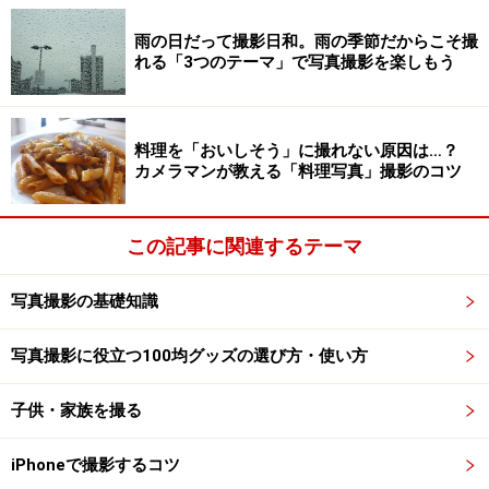
デバイス名を選択します。これでペアリングは完了で
雨の日だって撮影日和。雨の季節だからこそ撮
す。
れる「3つのテーマ」で写真撮影を楽しもう
シャッターリモコンを使って撮影してみよ
料理を「おいしそう」に撮れない原因は…？
カメラマンが教える「料理写真」撮影のコツ
う
この記事に関連するテーマ
スマホ用ホルダーで固定して設置する。
写真撮影の基礎知識
シャッターリモコンを使って撮影する前に、被写体に向
けてスマホを設置しておきましょう。スマホを固定でき
写真撮影に役立つ100均グッズの選び方・使い方
ればどんな方法でもいいのですが、スマホ用ホルダーが
子供・家族を撮る
付いた三脚やカメラスタンドを使うと安心です。
iPhoneで撮影するコツ
あとはカメラを起動し、シャッターリモコンのボタンを