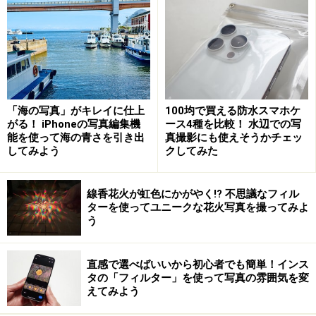
Bluetooth接続すれば準備完了
「海の写真」がキレイに仕上
100均で買える防水スマホケ
がる！ iPhoneの写真編集機
ース4種を比較！ 水辺での写
能を使って海の青さを引き出
真撮影にも使えそうかチェッ
してみよう
クしてみた
スマホのBluetooth設定画面に表示されているデバイス名
（ここでは「AB Shutter3」）を選択すれば、ペアリングは
完了。
線香花火が虹色にかがやく!? 不思議なフィル
ターを使ってユニークな花火写真を撮ってみよ
シャッターリモコンを初めて使用する場合は、スマホと
う
ペアリングさせる必要があります。
直感で選べばいいから初心者でも簡単！インス
まず、スマホのBluetoothモードがオンになっている状態
タの「フィルター」を使って写真の雰囲気を変
えてみよう
でシャッターリモコンの電源を入れます。次に、スマホ
のBluetooth設定画面に表示されるシャッターリモコンの