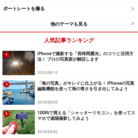
押せば写真が撮れます。
ポートレートを撮る
他のテーマも見る
スマホから離れた場所でシャッターリモコンを押して撮影し
てみる。
人気記事ランキング
シャッターリモコンがあれば、スマホを手持ちで構える
iPhoneで撮影する「長時間露光」のコツと活用方
のが難しい場面でも撮影がしやすくなります。自撮りや
1
法！ プロの写真家が解説します
集合写真はもちろん、花火や夜景、風景、接近しながら
撮るのが難しい動物や昆虫、さらにはスポーツシーンな
2023/08/10
ど、活用したくなる機会はたくさんあるでしょう。
「海の写真」がキレイに仕上がる！ iPhoneの写真
2
編集機能を使って海の青さを引き出してみよう
シャッターチャンスが増え、写真表現の幅も広がるは
2024/08/06
ず。おでかけ時や記念写真の撮影の際に、ぜひ使ってみ
100均で買える「シャッターリモコン」を使ってス
てはいかがでしょうか。
3
マホで遠隔撮影してみよう
※記事内容は執筆時点のものです。最新の内容をご確認くださ
2024/04/30
い。