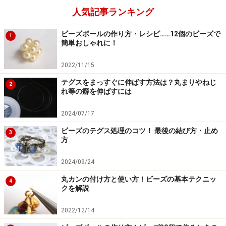
人気記事ランキング
ビーズボールの作り方・レシピ……12個のビーズで
1
簡単おしゃれに！
2022/11/15
テグスをまっすぐに伸ばす方法は？丸まりやねじ
2
れ等の癖を伸ばすには
2024/07/17
ビーズのテグス処理のコツ！ 最後の結び方・止め
3
方
2024/09/24
丸カンの付け方と使い方！ビーズの基本テクニッ
4
クを解説
2022/12/14