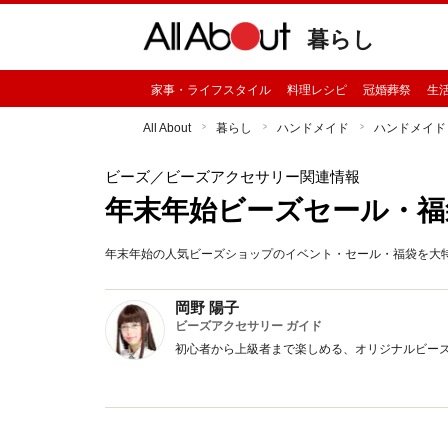
暮らし
家事・ライフスタイル
料理レシピ
冠婚葬祭
生
All About
暮らし
ハンドメイド
ハンドメイド
ビーズ
／ビーズアクセサリー関連情報
年末年始ビーズセール・福
年末年始の人気ビーズショップのイベント・セール・福袋を大特
岡野 陽子
ビーズアクセサリー ガイド
初心者から上級者まで楽しめる、オリジナルビー