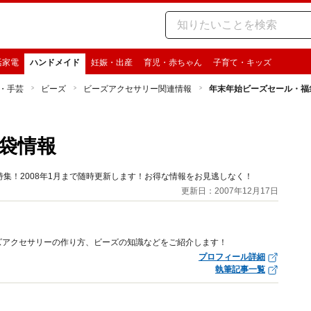
活家電
ハンドメイド
妊娠・出産
育児・赤ちゃん
子育て・キッズ
・手芸
ビーズ
ビーズアクセサリー関連情報
年末年始ビーズセール・福
袋情報
集！2008年1月まで随時更新します！お得な情報をお見逃しなく！
更新日：2007年12月17日
ズアクセサリーの作り方、ビーズの知識などをご紹介します！
プロフィール詳細
執筆記事一覧