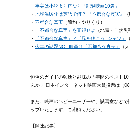
・
事実は小説より奇なり「記録映画10選」
・
地球温暖化は英語で何？ 『不都合な真実』
（
・
不都合な真実
（節約・やりくり）
・
「不都合な真実」を直視せよ
（地震・自然災
・
「不都合な真実」と「風を聴こうTシャツ」
・
今年の話題NO.1映画は『不都合な真実』
（人
恒例のガイドの独断と趣味の「年間のベスト10
んか？ 日本インターネット映画大賞投票は（0
また、映画のヘビーユーザーや、試写室などで評判
ップいたします。ご期待ください。
【関連記事】