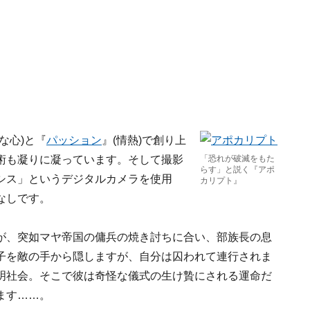
な心)と『
パッション
』(情熱)で創り上
術も凝りに凝っています。そして撮影
「恐れが破滅をもた
らす」と説く『アポ
シス」というデジタルカメラを使用
カリプト』
なしです。
が、突如マヤ帝国の傭兵の焼き討ちに合い、部族長の息
子を敵の手から隠しますが、自分は囚われて連行されま
明社会。そこで彼は奇怪な儀式の生け贄にされる運命だ
ます……。