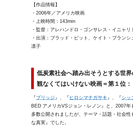
【作品情報】
・2006年／アメリカ映画
・上映時間：143min
・監督：アレハンドロ・ゴンサレス・イニャリ
・出演：ブラッド・ピット、ケイト・ブランシ
凛子
低炭素社会へ踏み出そうとする世界
観なくてはいけない映画＝第１位：
『
ブリッジ
』、『
ヒロシマナガサキ
』、『
シッ
BED アメリカVSジョン・レノン』と、200
多数公開されましたが、テーマ・話題・社会性
な真実』でした。