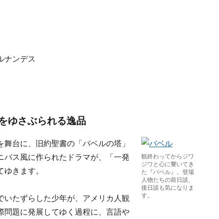
ルナンデス
をゆさぶられる逸品
を舞台に、旧約聖書の「バベルの塔」
ニバス風に作られたドラマが、「一発
観終わってからジワ
ジワと心に響いてき
てゆきます。
た『バベル』。登場
人物たちの前日談、
後日談も気になりま
す。
でいたずらした少年が、アメリカ人観
際問題に発展してゆく過程に、言語や