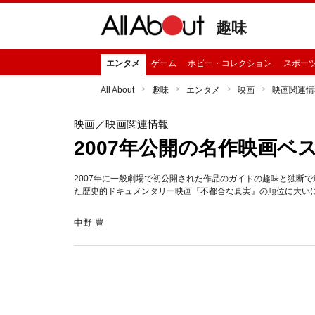
趣味
エンタメ
ゲーム
ホビー・コレクション
スポー
All About
趣味
エンタメ
映画
映画関連情
映画
／映画関連情報
2007年公開の名作映画ベス
2007年に一般劇場で初公開された作品のガイドの趣味と独断で
た歴史的ドキュメンタリー映画『不都合な真実』の順位に大い
中野 豊