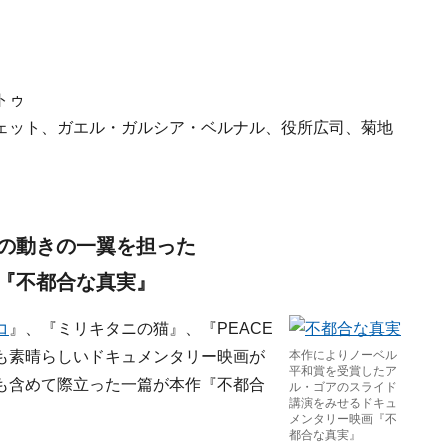
トゥ
ェット、ガエル・ガルシア・ベルナル、役所広司、菊地
の動きの一翼を担った
『不都合な真実』
コ
』、『ミリキタニの猫』、『PEACE
7年も素晴らしいドキュメンタリー映画が
本作によりノーベル
平和賞を受賞したア
も含めて際立った一篇が本作『不都合
ル・ゴアのスライド
講演をみせるドキュ
メンタリー映画『不
都合な真実』