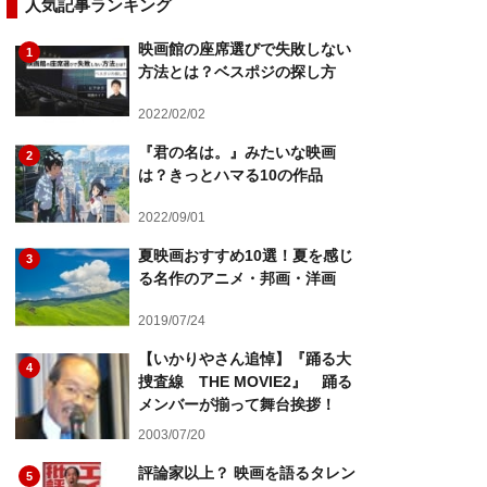
人気記事ランキング
映画館の座席選びで失敗しない
1
方法とは？ベスポジの探し方
2022/02/02
『君の名は。』みたいな映画
2
は？きっとハマる10の作品
2022/09/01
夏映画おすすめ10選！夏を感じ
3
る名作のアニメ・邦画・洋画
2019/07/24
【いかりやさん追悼】『踊る大
4
捜査線 THE MOVIE2』 踊る
メンバーが揃って舞台挨拶！
2003/07/20
評論家以上？ 映画を語るタレン
5